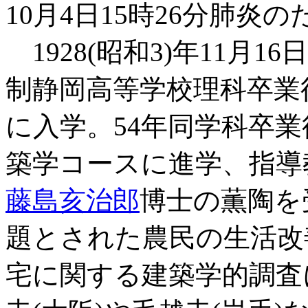
10月4日15時26分肺炎
1928(昭和3)年11月
制静岡高等学校理科卒業
に入学。54年同学科卒
築学コースに進学、指導
藤島亥治郎
博士の薫陶を
題とされた農民の生活改
宅に関する建築学的調査