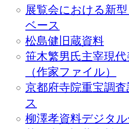
展覧会における新型
ベース
松島健旧蔵資料
笹木繁男氏主宰現代
（作家ファイル）
京都府寺院重宝調査
ス
柳澤孝資料デジタル