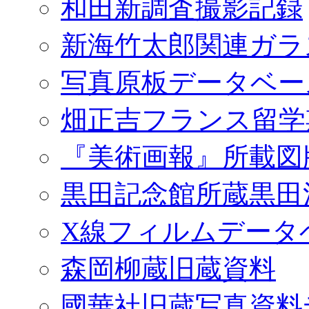
和田新調査撮影記録
新海竹太郎関連ガラ
写真原板データベー
畑正吉フランス留学
『美術画報』所載図
黒田記念館所蔵黒田
X線フィルムデータ
森岡柳蔵旧蔵資料
國華社旧蔵写真資料