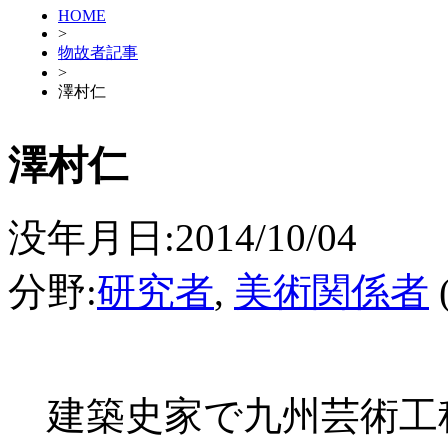
HOME
>
物故者記事
>
澤村仁
澤村仁
没年月日:2014/10/04
分野:
研究者
,
美術関係者
建築史家で九州芸術工