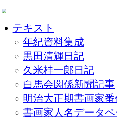
テキスト
年紀資料集成
黒田清輝日記
久米桂一郎日記
白馬会関係新聞記事
明治大正期書画家番
書画家人名データベ