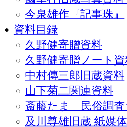
今泉雄作『記事珠』
資料目録
久野健寄贈資料
久野健寄贈ノート資
中村傳三郎旧蔵資料
山下菊二関連資料
斎藤たま 民俗調査
及川尊雄旧蔵 紙媒