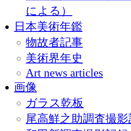
による）
日本美術年鑑
物故者記事
美術界年史
Art news articles
画像
ガラス乾板
尾高鮮之助調査撮影