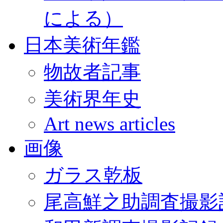
による）
日本美術年鑑
物故者記事
美術界年史
Art news articles
画像
ガラス乾板
尾高鮮之助調査撮影