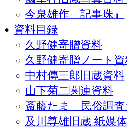
今泉雄作『記事珠』
資料目録
久野健寄贈資料
久野健寄贈ノート資
中村傳三郎旧蔵資料
山下菊二関連資料
斎藤たま 民俗調査
及川尊雄旧蔵 紙媒