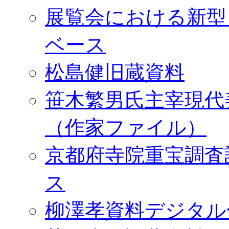
展覧会における新型
ベース
松島健旧蔵資料
笹木繁男氏主宰現代
（作家ファイル）
京都府寺院重宝調査
ス
柳澤孝資料デジタル