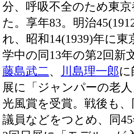
分、呼吸不全のため東京
た。享年83。明治45(19
れ、昭和14(1939)年
学中の同13年の第2回
藤島武二
、
川島理一郎
に
展に「ジャンパーの老人
光風賞を受賞。戦後も、
議員などをつとめ、同45