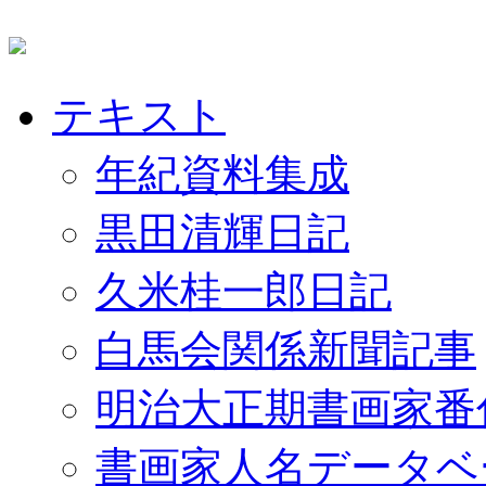
テキスト
年紀資料集成
黒田清輝日記
久米桂一郎日記
白馬会関係新聞記事
明治大正期書画家番
書画家人名データベ