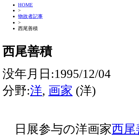
HOME
>
物故者記事
>
西尾善積
西尾善積
没年月日:1995/12/04
分野:
洋
,
画家
(洋)
日展参与の洋画家
西尾