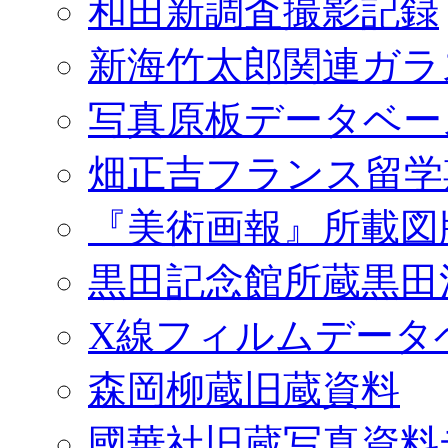
和田新調査撮影記録
新海竹太郎関連ガラ
写真原板データベー
畑正吉フランス留学
『美術画報』所載図
黒田記念館所蔵黒田
X線フィルムデータ
森岡柳蔵旧蔵資料
國華社旧蔵写真資料