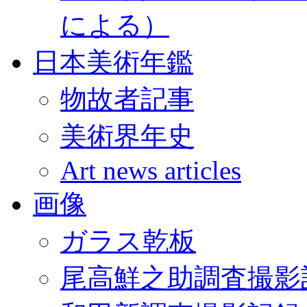
による）
日本美術年鑑
物故者記事
美術界年史
Art news articles
画像
ガラス乾板
尾高鮮之助調査撮影