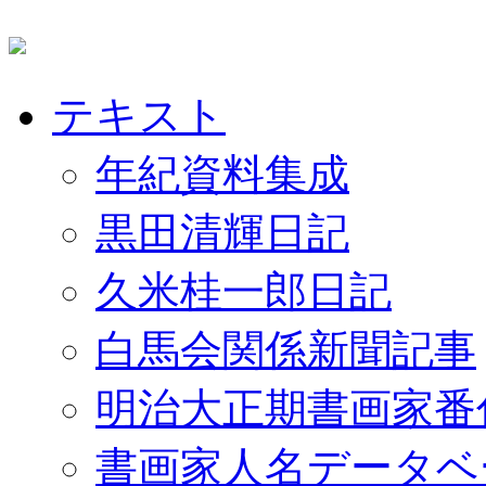
テキスト
年紀資料集成
黒田清輝日記
久米桂一郎日記
白馬会関係新聞記事
明治大正期書画家番
書画家人名データベ