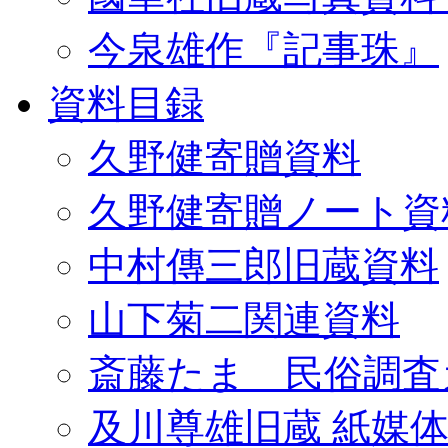
今泉雄作『記事珠』
資料目録
久野健寄贈資料
久野健寄贈ノート資
中村傳三郎旧蔵資料
山下菊二関連資料
斎藤たま 民俗調査
及川尊雄旧蔵 紙媒