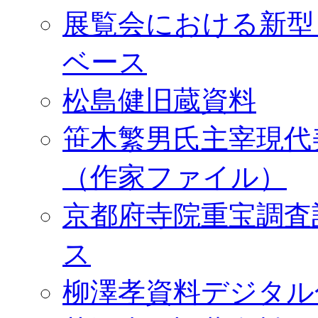
展覧会における新型
ベース
松島健旧蔵資料
笹木繁男氏主宰現代
（作家ファイル）
京都府寺院重宝調査
ス
柳澤孝資料デジタル