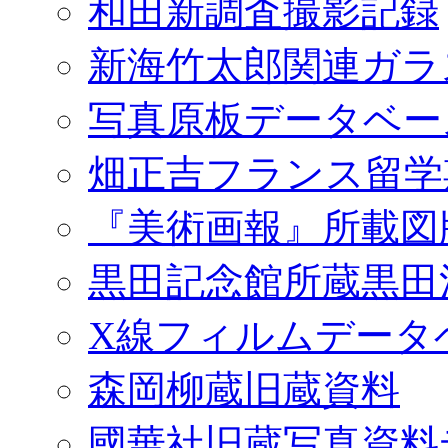
和田新調査撮影記録
新海竹太郎関連ガラ
写真原板データベー
畑正吉フランス留学
『美術画報』所載図
黒田記念館所蔵黒田
X線フィルムデータ
森岡柳蔵旧蔵資料
國華社旧蔵写真資料