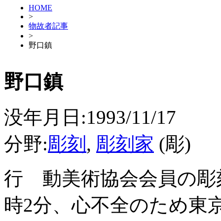
HOME
>
物故者記事
>
野口鎮
野口鎮
没年月日:1993/11/17
分野:
彫刻
,
彫刻家
(彫)
行 動美術協会会員の彫
時2分、心不全のため東