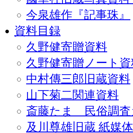
今泉雄作『記事珠』
資料目録
久野健寄贈資料
久野健寄贈ノート資
中村傳三郎旧蔵資料
山下菊二関連資料
斎藤たま 民俗調査
及川尊雄旧蔵 紙媒