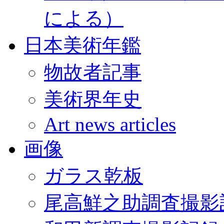
による）
日本美術年鑑
物故者記事
美術界年史
Art news articles
画像
ガラス乾板
尾高鮮之助調査撮影