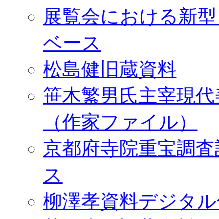
展覧会における新型
ベース
松島健旧蔵資料
笹木繁男氏主宰現代
（作家ファイル）
京都府寺院重宝調査
ス
柳澤孝資料デジタル