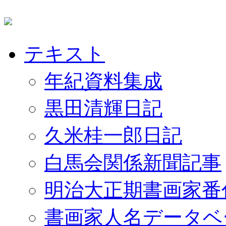
テキスト
年紀資料集成
黒田清輝日記
久米桂一郎日記
白馬会関係新聞記事
明治大正期書画家番
書画家人名データベ