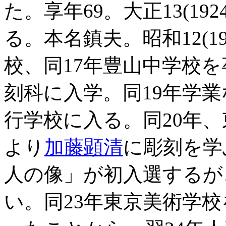
た。享年69。大正13(19
る。本名鎮夫。昭和12(1
校、同17年豊山中学校
刻科に入学。同19年学
行学校に入る。同20年、
より
加藤顕清
に彫刻を学
人の像」が初入選するが
い。同23年東京美術学