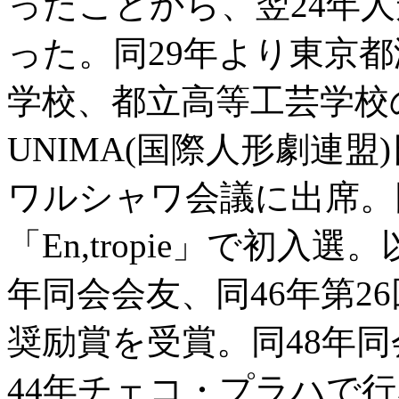
ったことから、翌24年
った。同29年より東京
学校、都立高等工芸学校
UNIMA(国際人形劇連
ワルシャワ会議に出席。同
「En,tropie」で初入
年同会会友、同46年第2
奨励賞を受賞。同48年
44年チェコ・プラハで行