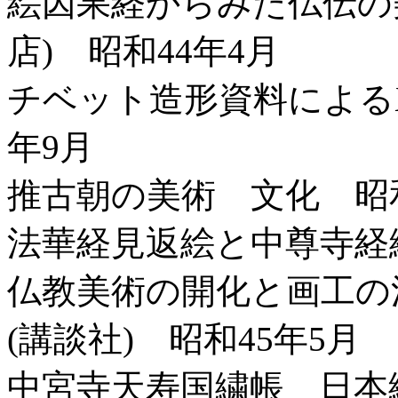
絵因果経からみた仏伝の
店) 昭和44年4月
チベット造形資料による
年9月
推古朝の美術 文化 昭和
法華経見返絵と中尊寺経絵
仏教美術の開化と画工の
(講談社) 昭和45年5月
中宮寺天寿国繍帳 日本