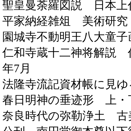
聖皇曼荼羅図説 日本上
平家納経雑俎 美術研究 
園城寺不動明王八大童子画
仁和寺蔵十二神将解説 
年7月
法隆寺流記資材帳に見ゆ
春日明神の垂迹形 上・下
奈良時代の弥勒浄土 古美