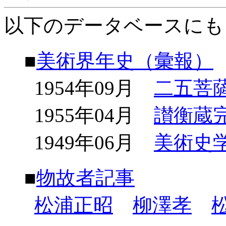
以下のデータベースにも
■
美術界年史（彙報）
1954年09月
二五菩
1955年04月
讃衡蔵
1949年06月
美術史
■
物故者記事
松浦正昭
柳澤孝