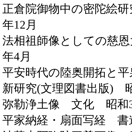
正倉院御物中の密陀絵研
年12月
法相祖師像としての慈恩
年4月
平安時代の陸奥開拓と平
新研究(文理図書出版) 昭
弥勒浄土像 文化 昭和3
平家納経・扇面写経 書道