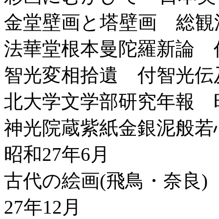
金堂壁画と塔壁画 総観法
法華堂根本曼陀羅新論 仏
智光変相拾遺 付智光伝
北大学文学部研究年報 昭
神光院蔵紫紙金銀泥般
昭和27年6月
古代の絵画(飛鳥・奈良)
27年12月