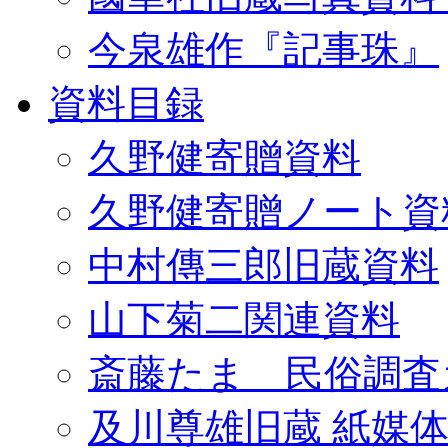
今泉雄作『記事珠』
資料目録
久野健寄贈資料
久野健寄贈ノート資
中村傳三郎旧蔵資料
山下菊二関連資料
斎藤たま 民俗調査
及川尊雄旧蔵 紙媒