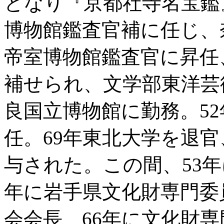
となり『京都社寺名宝鑑
博物館鑑査官補に任じ、
帝室博物館鑑査官に昇任
補せられ、文学部東洋芸
良国立博物館に勤務。5
任。69年東北大学を退
与された。この間、53年
年に岩手県文化財専門委
会会長、66年に文化財専