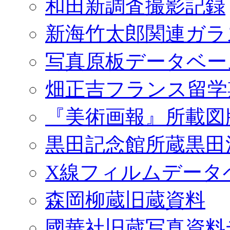
和田新調査撮影記録
新海竹太郎関連ガラ
写真原板データベー
畑正吉フランス留学
『美術画報』所載図
黒田記念館所蔵黒田
X線フィルムデータ
森岡柳蔵旧蔵資料
國華社旧蔵写真資料