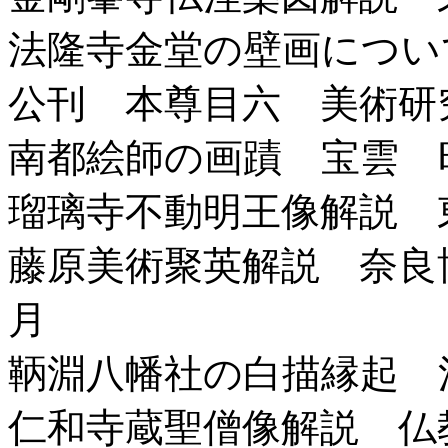
法隆寺金堂の壁画につい
公刊 本尊目六 美術研究
南都絵師の画蹟 宝雲 昭
瑠璃寺不動明王像解説 東
藤原美術聚英解説 奈良
月
鞆淵八幡社の白描縁起 清
仁和寺蔵聖僧像解説 仏