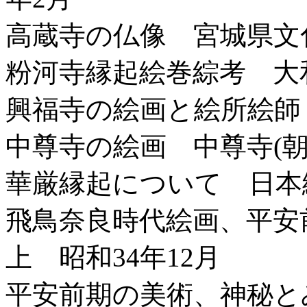
高蔵寺の仏像 宮城県文
粉河寺縁起絵巻綜考 大和
興福寺の絵画と絵所絵師
中尊寺の絵画 中尊寺(朝
華厳縁起について 日本絵
飛鳥奈良時代絵画、平
上 昭和34年12月
平安前期の美術、神秘と