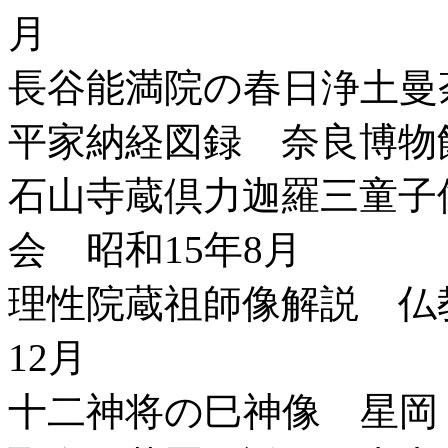
月
長谷能満院の春日浄土曼荼
平家納経図録 奈良博物
石山寺蔵倶力迦羅三童子
会 昭和15年8月
理性院蔵祖師像解説 仏
12月
十二神将の巳神像 星岡 