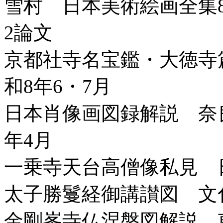
雪村 日本美術絵画全集8(
2論文
京都社寺名宝鑑・大徳寺
和8年6・7月
日本肖像画図録解説 奈
年4月
一乗寺天台高僧像私見 
太子勝鬘経御講讃図 文化
金剛峯寺仏涅槃図解説 東