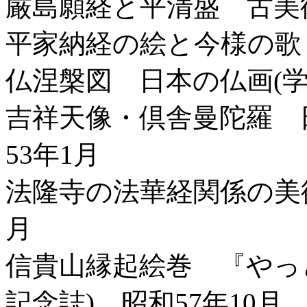
厳島願経と平清盛 古美術
平家納経の絵と今様の歌 
仏涅槃図 日本の仏画(学
吉祥天像・倶舎曼陀羅 
53年1月
法隆寺の法華経関係の美術
月
信貴山縁起絵巻 『やっ
記念誌) 昭和57年10月