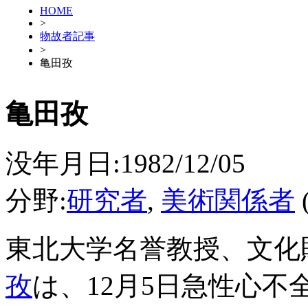
HOME
>
物故者記事
>
亀田孜
亀田孜
没年月日:1982/12/05
分野:
研究者
,
美術関係者
東北大学名誉教授、文化
孜
は、12月5日急性心