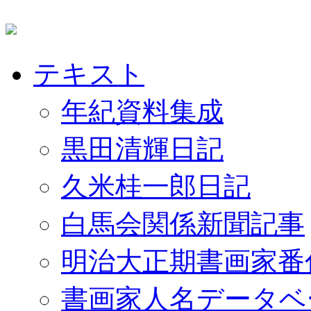
テキスト
年紀資料集成
黒田清輝日記
久米桂一郎日記
白馬会関係新聞記事
明治大正期書画家番
書画家人名データベ