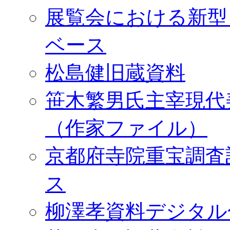
展覧会における新型
ベース
松島健旧蔵資料
笹木繁男氏主宰現代
（作家ファイル）
京都府寺院重宝調査
ス
柳澤孝資料デジタル