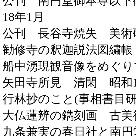
公刊 南円堂御本尊以下
18年1月
公刊 長谷寺焼失 美術研
勧修寺の釈迦説法図繍帳 
船中湧現観音像をめぐり
矢田寺所見 清閑 昭和1
行林抄のこと(事相書目研
大仏蓮辨の鐫刻画 古美術
九条兼実の春日社と南円堂