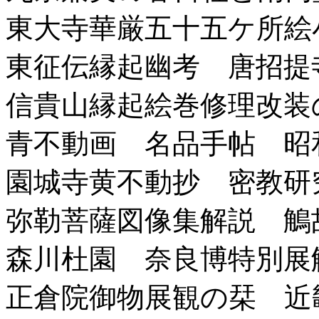
東大寺華厳五十五ケ所絵小
東征伝縁起幽考 唐招提寺
信貴山縁起絵巻修理改装の
青不動画 名品手帖 昭和
園城寺黄不動抄 密教研究
弥勒菩薩図像集解説 鵤故
森川杜園 奈良博特別展解
正倉院御物展観の栞 近畿