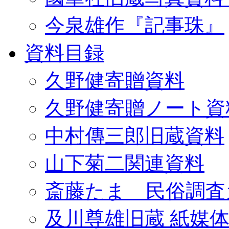
今泉雄作『記事珠』
資料目録
久野健寄贈資料
久野健寄贈ノート資
中村傳三郎旧蔵資料
山下菊二関連資料
斎藤たま 民俗調査
及川尊雄旧蔵 紙媒