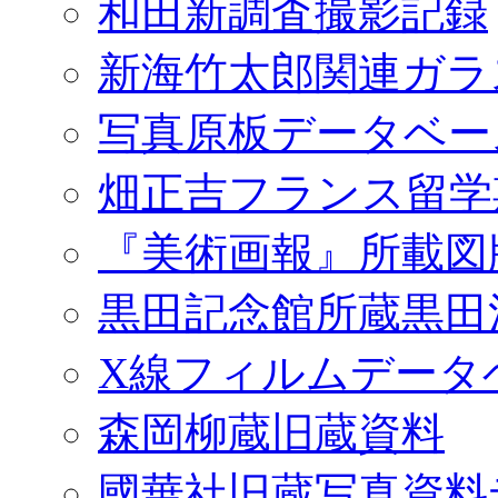
和田新調査撮影記録
新海竹太郎関連ガラ
写真原板データベー
畑正吉フランス留学
『美術画報』所載図
黒田記念館所蔵黒田
X線フィルムデータ
森岡柳蔵旧蔵資料
國華社旧蔵写真資料