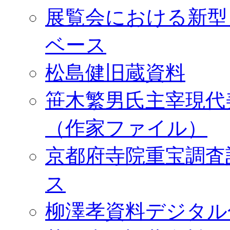
展覧会における新型
ベース
松島健旧蔵資料
笹木繁男氏主宰現代
（作家ファイル）
京都府寺院重宝調査
ス
柳澤孝資料デジタル