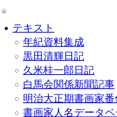
テキスト
年紀資料集成
黒田清輝日記
久米桂一郎日記
白馬会関係新聞記事
明治大正期書画家番
書画家人名データベ