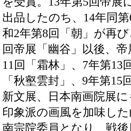
を受賞。13年第5回帝
出品したのち、14年同
和2年第8回「朝」が再び
回帝展「幽谷」以後、帝
11回「霜林」、7年第13
「秋壑雲封」、9年第1
新文展、日本南画院展に
印象派の画風を加味した
南宗院委員となり、戦後