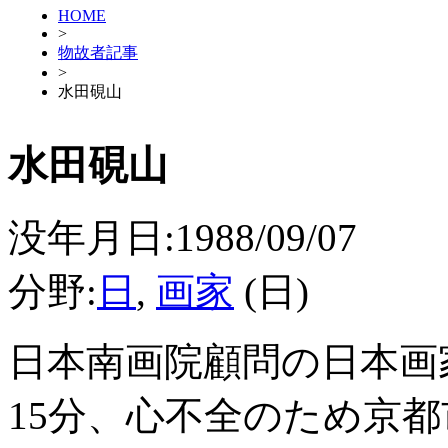
HOME
>
物故者記事
>
水田硯山
水田硯山
没年月日:1988/09/07
分野:
日
,
画家
(日)
日本南画院顧問の日本画
15分、心不全のため京