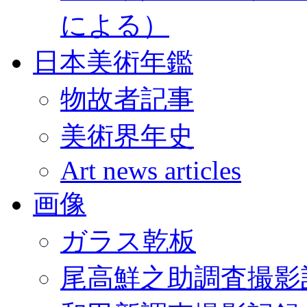
による）
日本美術年鑑
物故者記事
美術界年史
Art news articles
画像
ガラス乾板
尾高鮮之助調査撮影