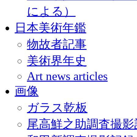
による）
日本美術年鑑
物故者記事
美術界年史
Art news articles
画像
ガラス乾板
尾高鮮之助調査撮影