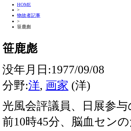
HOME
>
物故者記事
>
笹鹿彪
笹鹿彪
没年月日:1977/09/08
分野:
洋
,
画家
(洋)
光風会評議員、日展参与
前10時45分、脳血セン