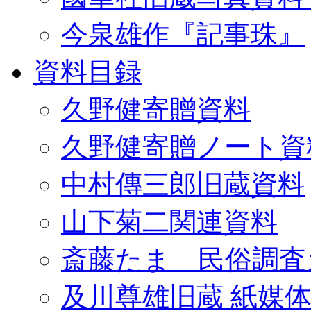
今泉雄作『記事珠』
資料目録
久野健寄贈資料
久野健寄贈ノート資
中村傳三郎旧蔵資料
山下菊二関連資料
斎藤たま 民俗調査
及川尊雄旧蔵 紙媒