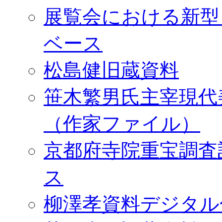
展覧会における新型
ベース
松島健旧蔵資料
笹木繁男氏主宰現代
（作家ファイル）
京都府寺院重宝調査
ス
柳澤孝資料デジタル