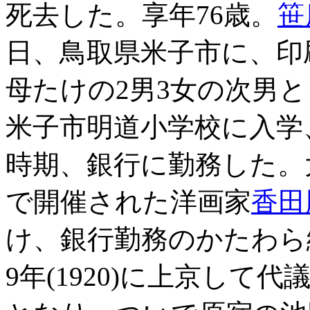
死去した。享年76歳。
笹
日、鳥取県米子市に、印
母たけの2男3女の次男とし
米子市明道小学校に入学、大
時期、銀行に勤務した。大
で開催された洋画家
香田
け、銀行勤務のかたわら
9年(1920)に上京して