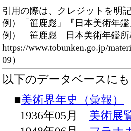
引用の際は、クレジットを明
例）「笹鹿彪」『日本美術年鑑』昭和
例）「笹鹿彪 日本美術年鑑所
https://www.tobunken.go.jp/mat
09）
以下のデータベースにも
■
美術界年史（彙報）
1936年05月
美術展