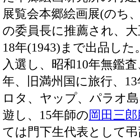
展覧会本郷絵画展(のち
の委員長に推薦され、大正1
18年(1943)まで出品
入選し、昭和10年無鑑査
年、旧満州国に旅行、1
ロタ、ヤップ、パラオ島
遊し、15年師の
岡田三郎
ては門下生代表として弔