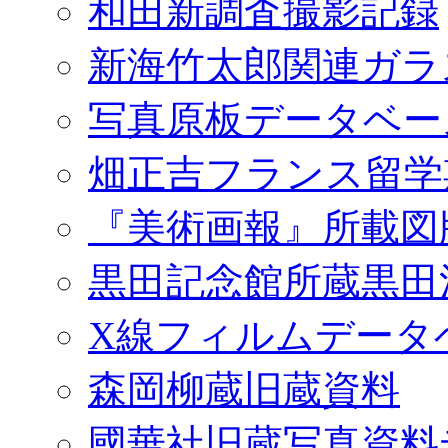
和田新調査撮影記録
新海竹太郎関連ガラ
写真原板データベー
畑正吉フランス留学
『美術画報』所載図
黒田記念館所蔵黒田
X線フィルムデータ
森岡柳蔵旧蔵資料
國華社旧蔵写真資料