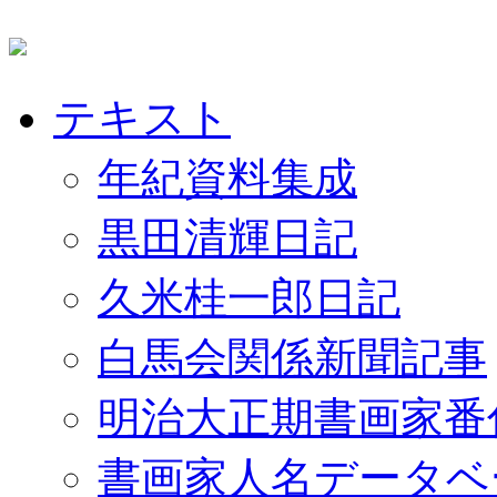
テキスト
年紀資料集成
黒田清輝日記
久米桂一郎日記
白馬会関係新聞記事
明治大正期書画家番
書画家人名データベ