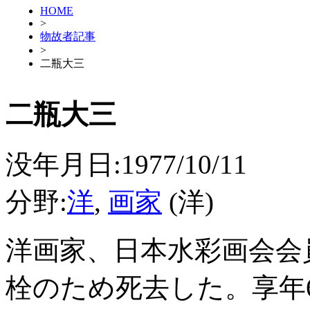
HOME
>
物故者記事
>
二瓶大三
二瓶大三
没年月日:1977/10/11
分野:
洋
,
画家
(洋)
洋画家、日本水彩画会会
栓のため死去した。享年6