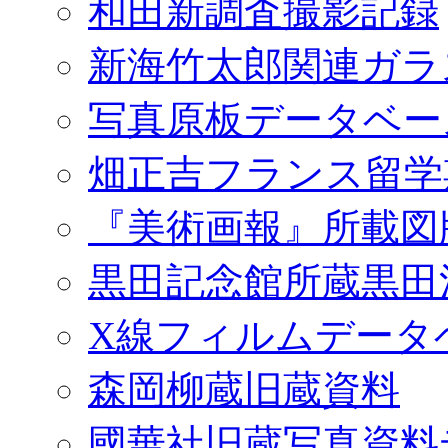
和田新調査撮影記録
新海竹太郎関連ガラ
写真原板データベー
畑正吉フランス留学
『美術画報』所載図
黒田記念館所蔵黒田
X線フィルムデータ
森岡柳蔵旧蔵資料
國華社旧蔵写真資料