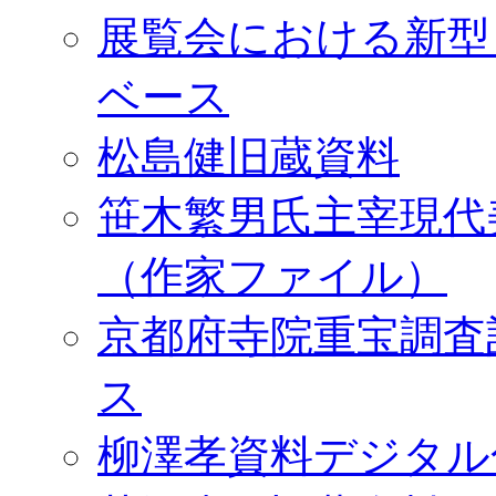
展覧会における新型
ベース
松島健旧蔵資料
笹木繁男氏主宰現代
（作家ファイル）
京都府寺院重宝調査
ス
柳澤孝資料デジタル