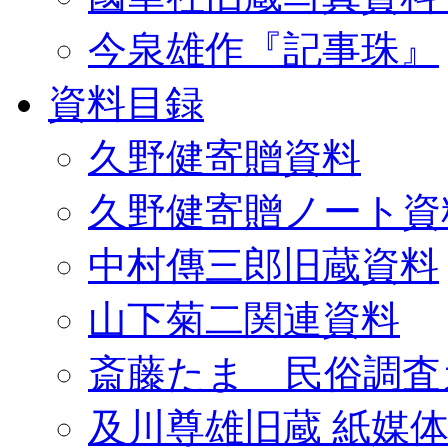
今泉雄作『記事珠』
資料目録
久野健寄贈資料
久野健寄贈ノート資
中村傳三郎旧蔵資料
山下菊二関連資料
斎藤たま 民俗調査
及川尊雄旧蔵 紙媒