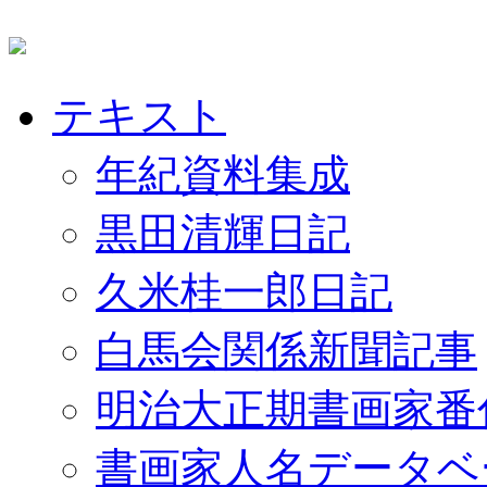
テキスト
年紀資料集成
黒田清輝日記
久米桂一郎日記
白馬会関係新聞記事
明治大正期書画家番
書画家人名データベ