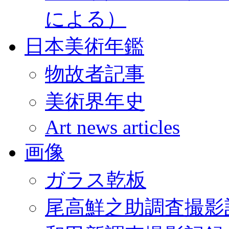
による）
日本美術年鑑
物故者記事
美術界年史
Art news articles
画像
ガラス乾板
尾高鮮之助調査撮影