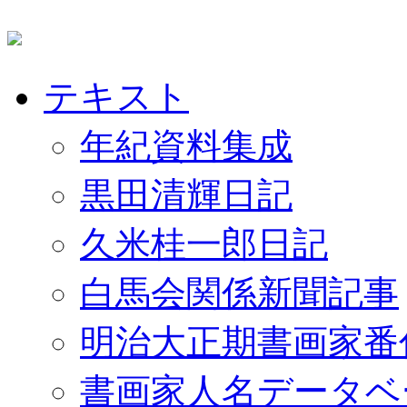
テキスト
年紀資料集成
黒田清輝日記
久米桂一郎日記
白馬会関係新聞記事
明治大正期書画家番
書画家人名データベ