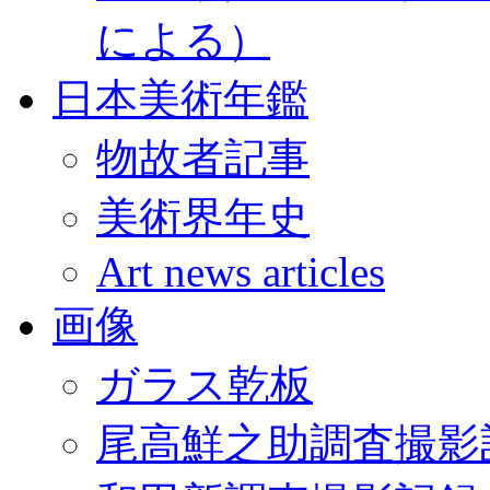
による）
日本美術年鑑
物故者記事
美術界年史
Art news articles
画像
ガラス乾板
尾高鮮之助調査撮影