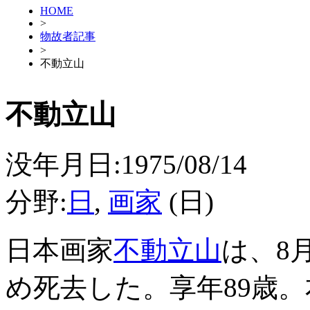
HOME
>
物故者記事
>
不動立山
不動立山
没年月日:1975/08/14
分野:
日
,
画家
(日)
日本画家
不動立山
は、8
め死去した。享年89歳。