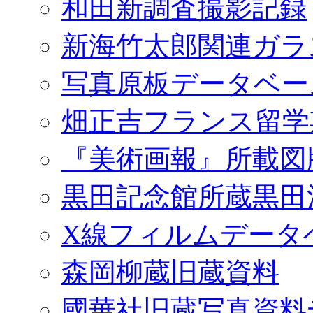
和田新調査撮影記録
新海竹太郎関連ガラ
写真原板データベー
畑正吉フランス留学
『美術画報』所載図
黒田記念館所蔵黒田
X線フィルムデータ
森岡柳蔵旧蔵資料
國華社旧蔵写真資料