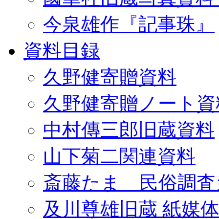
今泉雄作『記事珠』
資料目録
久野健寄贈資料
久野健寄贈ノート資
中村傳三郎旧蔵資料
山下菊二関連資料
斎藤たま 民俗調査
及川尊雄旧蔵 紙媒