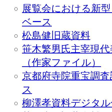
展覧会における新型
ベース
松島健旧蔵資料
笹木繁男氏主宰現代
（作家ファイル）
京都府寺院重宝調査
ス
柳澤孝資料デジタル