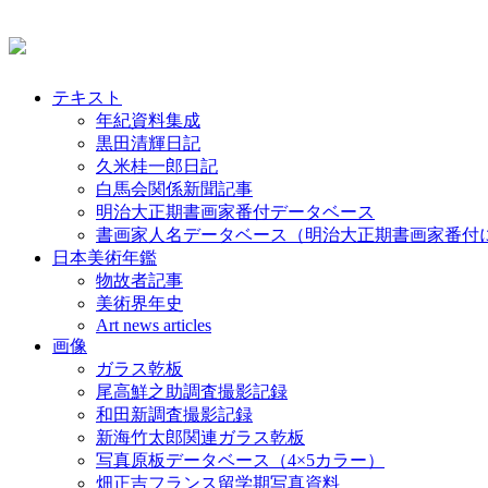
テキスト
年紀資料集成
黒田清輝日記
久米桂一郎日記
白馬会関係新聞記事
明治大正期書画家番付データベース
書画家人名データベース（明治大正期書画家番付
日本美術年鑑
物故者記事
美術界年史
Art news articles
画像
ガラス乾板
尾高鮮之助調査撮影記録
和田新調査撮影記録
新海竹太郎関連ガラス乾板
写真原板データベース（4×5カラー）
畑正吉フランス留学期写真資料