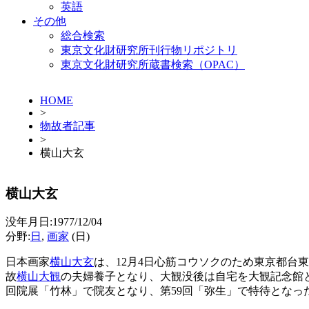
英語
その他
総合検索
東京文化財研究所刊行物リポジトリ
東京文化財研究所蔵書検索（OPAC）
HOME
>
物故者記事
>
横山大玄
横山大玄
没年月日:1977/12/04
分野:
日
,
画家
(日)
日本画家
横山大玄
は、12月4日心筋コウソクのため東京都台
故
横山大観
の夫婦養子となり、大観没後は自宅を大観記念館と
回院展「竹林」で院友となり、第59回「弥生」で特待となっ