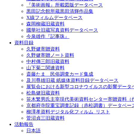
『美術画報』所載図版データベース
黒田記念館所蔵黒田清輝作品集
X線フィルムデータベース
森岡柳蔵旧蔵資料
國華社旧蔵写真資料データベース
今泉雄作『記事珠』
資料目録
久野健寄贈資料
久野健寄贈ノート資料
中村傳三郎旧蔵資料
山下菊二関連資料
斎藤たま 民俗調査カード集成
及川尊雄旧蔵 紙媒体資料目録データベース
展覧会における新型コロナウイルスの影響データ
松島健旧蔵資料
笹木繁男氏主宰現代美術資料センター寄贈資料（
京都府寺院重宝調査記録（赤松調書）データベー
柳澤孝資料デジタル化フィルム_リスト
菅沼貞三旧蔵資料
活動報告
日本語