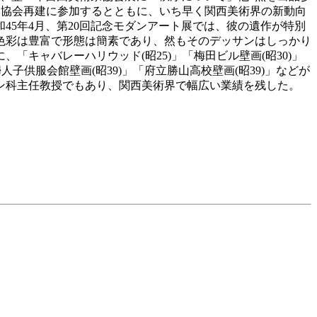
術家協会再建に参加するとともに、いち早く関西美術界の新動向
45年4月、第20回記念モダンアート展では、彼の遺作が特別
色彩は豊富で形態は簡素であり、然もそのデッサンはしっかり
「キャバレーハリウッド(昭25)」「梅田ビル壁画(昭30)」
供服会館壁画(昭39)」「府立勝山高校壁画(昭39)」などが
ン科主任教授でもあり、関西美術界で幅広い業績を残した。