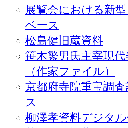
展覧会における新型
ベース
松島健旧蔵資料
笹木繁男氏主宰現代
（作家ファイル）
京都府寺院重宝調査
ス
柳澤孝資料デジタル