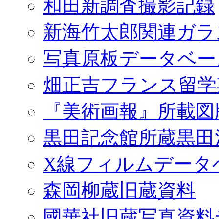
和田新調査撮影記録
新海竹太郎関連ガラ
写真原板データベー
畑正吉フランス留学
『美術画報』所載図
黒田記念館所蔵黒田
X線フィルムデータ
森岡柳蔵旧蔵資料
國華社旧蔵写真資料