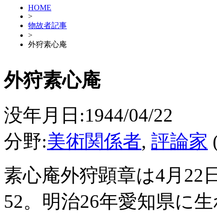
HOME
>
物故者記事
>
外狩素心庵
外狩素心庵
没年月日:1944/04/22
分野:
美術関係者
,
評論家
素心庵外狩顕章は4月2
52。明治26年愛知県に