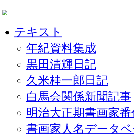
テキスト
年紀資料集成
黒田清輝日記
久米桂一郎日記
白馬会関係新聞記事
明治大正期書画家番
書画家人名データベ