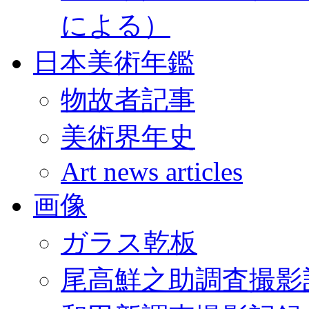
による）
日本美術年鑑
物故者記事
美術界年史
Art news articles
画像
ガラス乾板
尾高鮮之助調査撮影