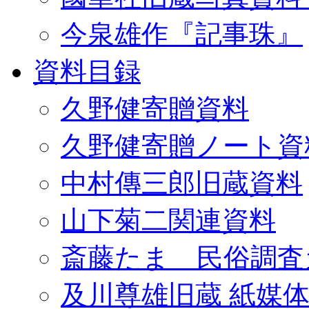
今泉雄作『記事珠』
資料目録
久野健寄贈資料
久野健寄贈ノート資
中村傳三郎旧蔵資料
山下菊二関連資料
斎藤たま 民俗調査
及川尊雄旧蔵 紙媒