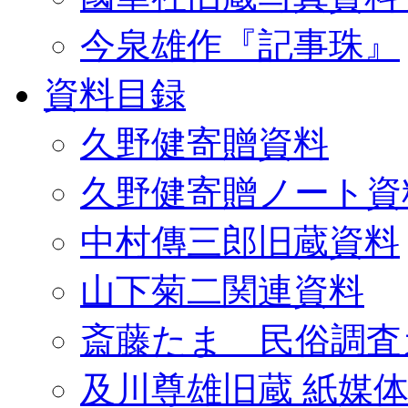
今泉雄作『記事珠』
資料目録
久野健寄贈資料
久野健寄贈ノート資
中村傳三郎旧蔵資料
山下菊二関連資料
斎藤たま 民俗調査
及川尊雄旧蔵 紙媒