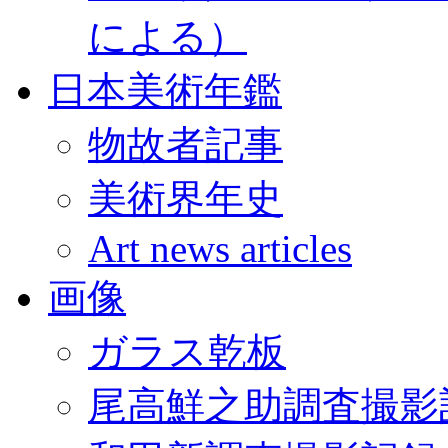
による）
日本美術年鑑
物故者記事
美術界年史
Art news articles
画像
ガラス乾板
尾高鮮之助調査撮影