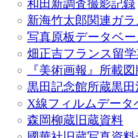
和田新調査撮影記録
新海竹太郎関連ガラ
写真原板データベー
畑正吉フランス留学
『美術画報』所載図
黒田記念館所蔵黒田
X線フィルムデータ
森岡柳蔵旧蔵資料
國華社旧蔵写真資料