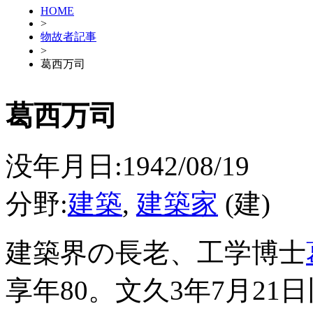
HOME
>
物故者記事
>
葛西万司
葛西万司
没年月日:1942/08/19
分野:
建築
,
建築家
(建)
建築界の長老、工学博士
享年80。文久3年7月2