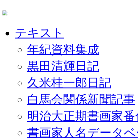
テキスト
年紀資料集成
黒田清輝日記
久米桂一郎日記
白馬会関係新聞記事
明治大正期書画家番
書画家人名データベ