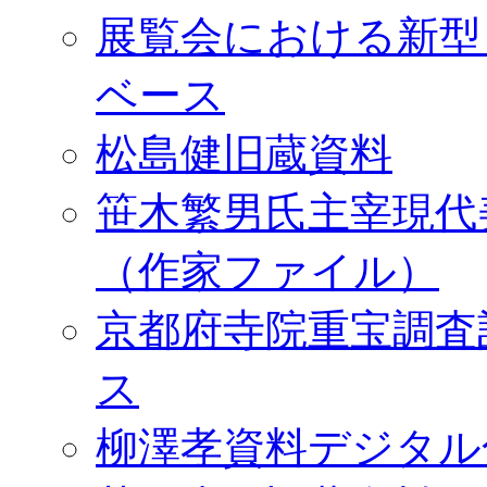
展覧会における新型
ベース
松島健旧蔵資料
笹木繁男氏主宰現代
（作家ファイル）
京都府寺院重宝調査
ス
柳澤孝資料デジタル