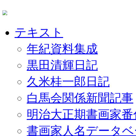
テキスト
年紀資料集成
黒田清輝日記
久米桂一郎日記
白馬会関係新聞記事
明治大正期書画家番
書画家人名データベ