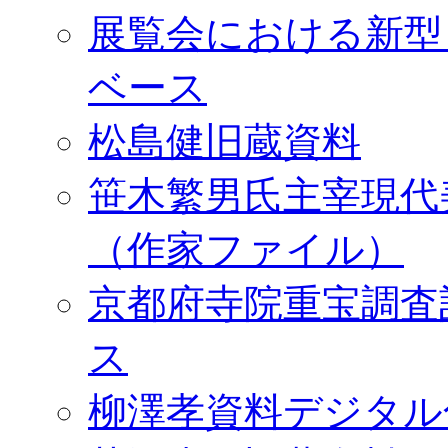
展覧会における新型
ベース
松島健旧蔵資料
笹木繁男氏主宰現代
（作家ファイル）
京都府寺院重宝調査
ス
柳澤孝資料デジタル