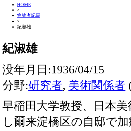
HOME
>
物故者記事
>
紀淑雄
紀淑雄
没年月日:1936/04/15
分野:
研究者
,
美術関係者
早稲田大学教授、日本美
し爾来淀橋区の自邸で加