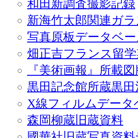
和田新調査撮影記録
新海竹太郎関連ガラ
写真原板データベー
畑正吉フランス留学
『美術画報』所載図
黒田記念館所蔵黒田
X線フィルムデータ
森岡柳蔵旧蔵資料
國華社旧蔵写真資料