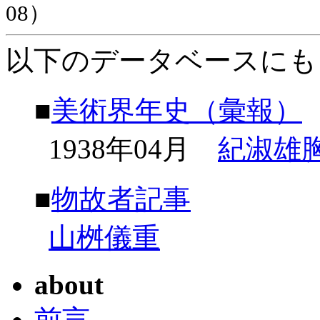
08）
以下のデータベースにも
■
美術界年史（彙報）
1938年04月
紀淑雄
■
物故者記事
山桝儀重
about
前言