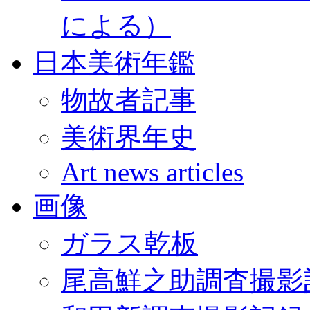
による）
日本美術年鑑
物故者記事
美術界年史
Art news articles
画像
ガラス乾板
尾高鮮之助調査撮影