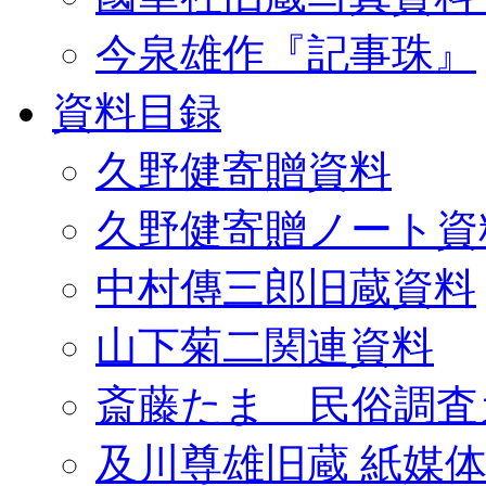
今泉雄作『記事珠』
資料目録
久野健寄贈資料
久野健寄贈ノート資
中村傳三郎旧蔵資料
山下菊二関連資料
斎藤たま 民俗調査
及川尊雄旧蔵 紙媒