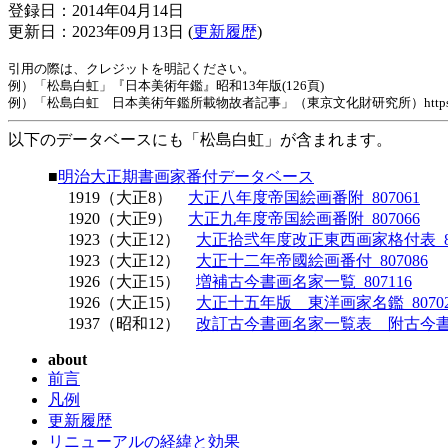
登録日：2014年04月14日
更新日：2023年09月13日 (
更新履歴
)
引用の際は、クレジットを明記ください。
例）「松島白虹」『日本美術年鑑』昭和13年版(126頁)
例）「松島白虹 日本美術年鑑所載物故者記事」（東京文化財研究所）https://www.tobunke
以下のデータベースにも「松島白虹」が含まれます。
■
明治大正期書画家番付データベース
1919（大正8）
大正八年度帝国絵画番附_807061
1920（大正9）
大正九年度帝国絵画番附_807066
1923（大正12）
大正拾弐年度改正東西画家格付表_80
1923（大正12）
大正十二年帝國絵画番付_807086
1926（大正15）
増補古今書画名家一覧_807116
1926（大正15）
大正十五年版 東洋画家名鑑_80702
1937（昭和12）
改訂古今書画名家一覧表 附古今書画
about
前言
凡例
更新履歴
リニューアルの経緯と効果