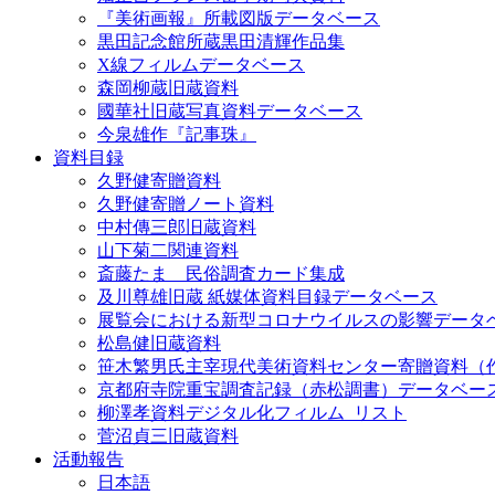
『美術画報』所載図版データベース
黒田記念館所蔵黒田清輝作品集
X線フィルムデータベース
森岡柳蔵旧蔵資料
國華社旧蔵写真資料データベース
今泉雄作『記事珠』
資料目録
久野健寄贈資料
久野健寄贈ノート資料
中村傳三郎旧蔵資料
山下菊二関連資料
斎藤たま 民俗調査カード集成
及川尊雄旧蔵 紙媒体資料目録データベース
展覧会における新型コロナウイルスの影響データ
松島健旧蔵資料
笹木繁男氏主宰現代美術資料センター寄贈資料（
京都府寺院重宝調査記録（赤松調書）データベー
柳澤孝資料デジタル化フィルム_リスト
菅沼貞三旧蔵資料
活動報告
日本語