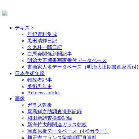
テキスト
年紀資料集成
黒田清輝日記
久米桂一郎日記
白馬会関係新聞記事
明治大正期書画家番付データベース
書画家人名データベース（明治大正期書画家番付
日本美術年鑑
物故者記事
美術界年史
Art news articles
画像
ガラス乾板
尾高鮮之助調査撮影記録
和田新調査撮影記録
新海竹太郎関連ガラス乾板
写真原板データベース（4×5カラー）
畑正吉フランス留学期写真資料