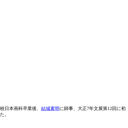
学校日本画科卒業後、
結城素明
に師事、大正7年文展第12回に初
つた。