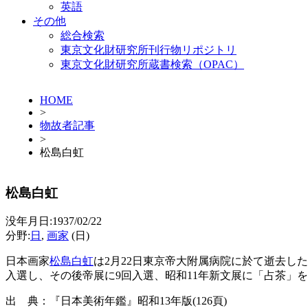
英語
その他
総合検索
東京文化財研究所刊行物リポジトリ
東京文化財研究所蔵書検索（OPAC）
HOME
>
物故者記事
>
松島白虹
松島白虹
没年月日:1937/02/22
分野:
日
,
画家
(日)
日本画家
松島白虹
は2月22日東京帝大附属病院に於て逝去し
入選し、その後帝展に9回入選、昭和11年新文展に「占茶」
出 典：『日本美術年鑑』昭和13年版(126頁)