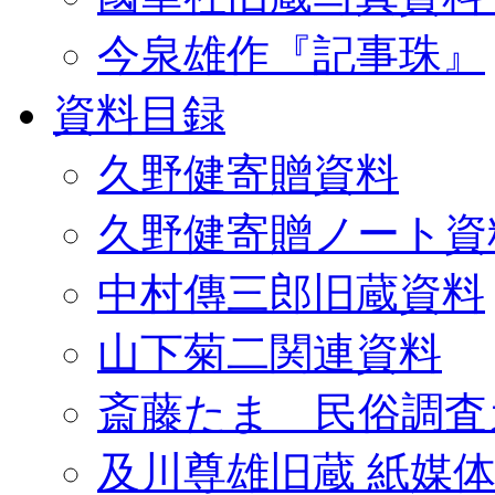
今泉雄作『記事珠』
資料目録
久野健寄贈資料
久野健寄贈ノート資
中村傳三郎旧蔵資料
山下菊二関連資料
斎藤たま 民俗調査
及川尊雄旧蔵 紙媒