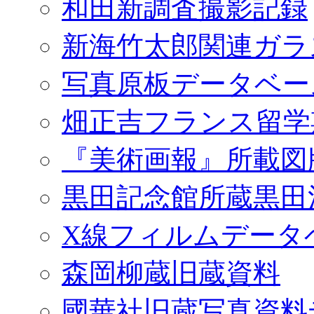
和田新調査撮影記録
新海竹太郎関連ガラ
写真原板データベー
畑正吉フランス留学
『美術画報』所載図
黒田記念館所蔵黒田
X線フィルムデータ
森岡柳蔵旧蔵資料
國華社旧蔵写真資料