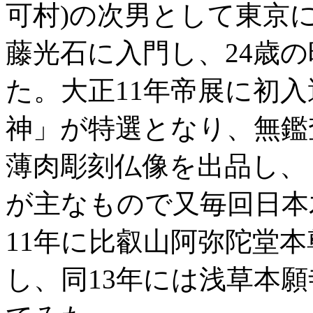
可村)の次男として東京
藤光石に入門し、24歳
た。大正11年帝展に初
神」が特選となり、無鑑
薄肉彫刻仏像を出品し、
が主なもので又毎回日本
11年に比叡山阿弥陀堂
し、同13年には浅草本