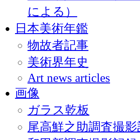
による）
日本美術年鑑
物故者記事
美術界年史
Art news articles
画像
ガラス乾板
尾高鮮之助調査撮影