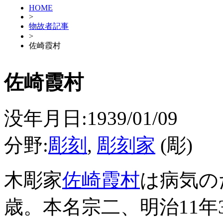
HOME
>
物故者記事
>
佐崎霞村
佐崎霞村
没年月日:1939/01/09
分野:
彫刻
,
彫刻家
(彫)
木彫家
佐崎霞村
は病気の
歳。本名宗二、明治11年