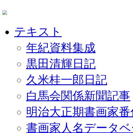
テキスト
年紀資料集成
黒田清輝日記
久米桂一郎日記
白馬会関係新聞記事
明治大正期書画家番
書画家人名データベ