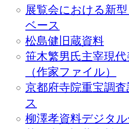
展覧会における新型
ベース
松島健旧蔵資料
笹木繁男氏主宰現代
（作家ファイル）
京都府寺院重宝調査
ス
柳澤孝資料デジタル