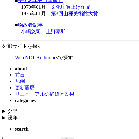
■
美術界年史（彙報）
1970年01月
文化庁買上げ作品
1975年01月
第3回山種美術館大賞
■
物故者記事
小嶋悠司
上野泰郎
外部サイトを探す
Web NDL Authorities
で探す
about
前言
凡例
更新履歴
リニューアルの経緯と効果
categories
分野
没年
search