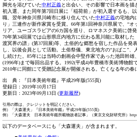
脚光を浴びていた
中村正義
と出会い、その影響で日本画を描
初入選、また同年第7回日展に「稲荷前」が初入選するも、以
職、翌年神奈川県川崎市に移り住んでいた
中村正義
の宅地内
り」三連作が新作家賞を受賞。66年第1回神奈川県展で、“
リア、ユーゴスラビアの6カ国を巡り、ロマネスク美術に啓発さ
70年第34回展では山形県庄内地方に伝わる黒川能に取材した
渡冥界の譜」(第37回展)等、土俗的な郷愁を宿した作品を発
し、以後会員として活動。土俗祭儀、東北地方の“おばこ”
し続けた。85年には当時の創画会中堅作家であった池田幹雄
(1996年)まで毎回出品する。1992(平成4)年豊橋市美術博
2010年に同館にて受贈記念展が開催される。亡くなる年の
出 典：『日本美術年鑑』平成29年版(555頁)
登録日：2019年10月17日
更新日：2023年09月13日 (
更新履歴
)
引用の際は、クレジットを明記ください。
例）「大森運夫」『日本美術年鑑』平成29年版(555頁)
例）「大森運夫 日本美術年鑑所載物故者記事」（東京文化財研究所）https://www.tobunke
以下のデータベースにも「大森運夫」が含まれます。