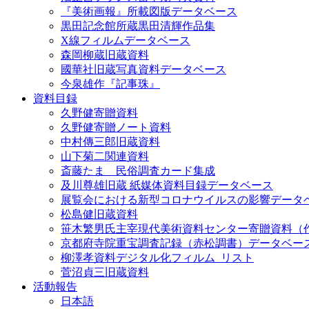
『美術画報』所載図版データベース
黒田記念館所蔵黒田清輝作品集
X線フィルムデータベース
森岡柳蔵旧蔵資料
國華社旧蔵写真資料データベース
今泉雄作『記事珠』
資料目録
久野健寄贈資料
久野健寄贈ノート資料
中村傳三郎旧蔵資料
山下菊二関連資料
斎藤たま 民俗調査カード集成
及川尊雄旧蔵 紙媒体資料目録データベース
展覧会における新型コロナウイルスの影響データ
松島健旧蔵資料
笹木繁男氏主宰現代美術資料センター寄贈資料（
京都府寺院重宝調査記録（赤松調書）データベー
柳澤孝資料デジタル化フィルム_リスト
菅沼貞三旧蔵資料
活動報告
日本語