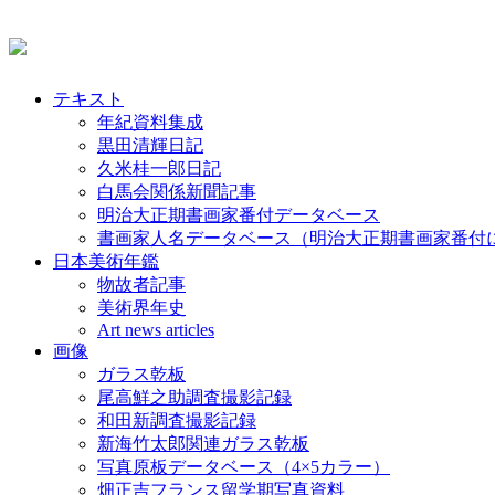
テキスト
年紀資料集成
黒田清輝日記
久米桂一郎日記
白馬会関係新聞記事
明治大正期書画家番付データベース
書画家人名データベース（明治大正期書画家番付
日本美術年鑑
物故者記事
美術界年史
Art news articles
画像
ガラス乾板
尾高鮮之助調査撮影記録
和田新調査撮影記録
新海竹太郎関連ガラス乾板
写真原板データベース（4×5カラー）
畑正吉フランス留学期写真資料