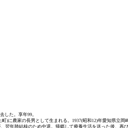
死去した。享年99。
三上町)に農家の長男として生まれる。1937(昭和12)年愛知県
むが、翌年肺結核のため中退。帰郷して療養生活を送った後、再