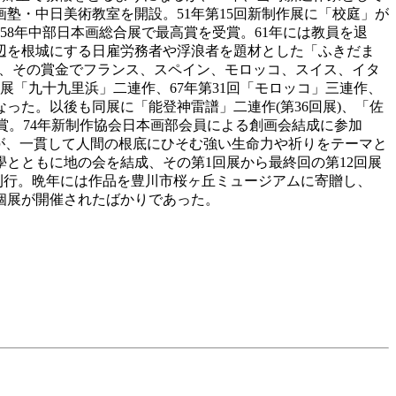
画塾・中日美術教室を開設。51年第15回新制作展に「校庭」が
8年中部日本画総合展で最高賞を受賞。61年には教員を退
辺を根城にする日雇労務者や浮浪者を題材とした「ふきだま
賞、その賞金でフランス、スペイン、モロッコ、スイス、イタ
展「九十九里浜」二連作、67年第31回「モロッコ」三連作、
った。以後も同展に「能登神雷譜」二連作(第36回展)、「佐
受賞。74年新制作協会日本画部会員による創画会結成に参加
が、一貫して人間の根底にひそむ強い生命力や祈りをテーマと
學とともに地の会を結成、その第1回展から最終回の第12回展
刊行。晩年には作品を豊川市桜ヶ丘ミュージアムに寄贈し、
個展が開催されたばかりであった。