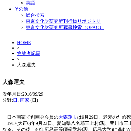
英語
その他
総合検索
東京文化財研究所刊行物リポジトリ
東京文化財研究所蔵書検索（OPAC）
HOME
>
物故者記事
>
大森運夫
大森運夫
没年月日:2016/09/29
分野:
日
,
画家
(日)
日本画家で創画会会員の
大森運夫
は9月29日、老衰のため
1917(大正6)年9月23日、愛知県八名郡三上村(現、豊川市
なる。その後、40年広島高等師範学校(現、広島大学)に進