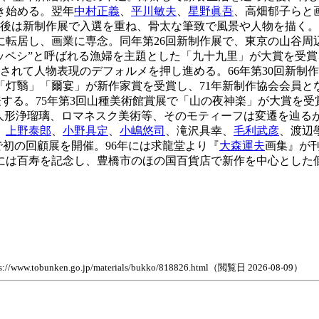
き始める。翌年
中村正義
、
平川敏夫
、
星野眞吾
、高畑郁子らと
後は新制作展で入選を重ね、骨太な筆致で風景や人物を描く。5
に転居し、画業に専念。同年第26回新制作展で、東京の山谷周
オッペシ”と呼ばれる漁婦を主題とした「九十九里」が大賞を受
れて人物表現のデフォルメを押し進める。66年第30回新制作
「灯翳」「爾宴」が新作家賞を受賞し、71年新制作協会会員とな
表する。75年第3回山種美術館賞展で「山の夜神楽」が大賞を
、人形浄瑠璃、ロマネスク美術等、そのモティーフは変遷を辿る
、
上野泰郎
、
小野具定
、
小嶋悠司
、滝沢具幸、
毛利武彦
、渡辺
物館で初の回顧展を開催。96年には求龍堂より『
大森運夫
画集』が
春には百寿を記念し、豊橋市のほの国百貨店で新作を中心とした
n.go.jp/materials/bukko/818826.html（閲覧日 2026-08-09）