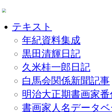
テキスト
年紀資料集成
黒田清輝日記
久米桂一郎日記
白馬会関係新聞記事
明治大正期書画家番
書画家人名データベ