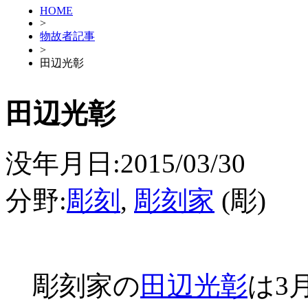
HOME
>
物故者記事
>
田辺光彰
田辺光彰
没年月日:2015/03/30
分野:
彫刻
,
彫刻家
(彫)
彫刻家の
田辺光彰
は3