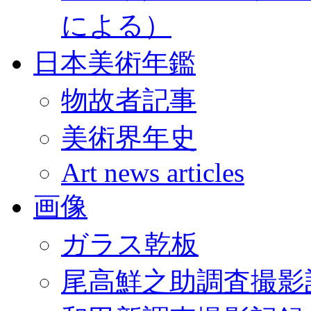
による）
日本美術年鑑
物故者記事
美術界年史
Art news articles
画像
ガラス乾板
尾高鮮之助調査撮影