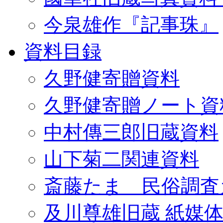
今泉雄作『記事珠』
資料目録
久野健寄贈資料
久野健寄贈ノート資
中村傳三郎旧蔵資料
山下菊二関連資料
斎藤たま 民俗調査
及川尊雄旧蔵 紙媒