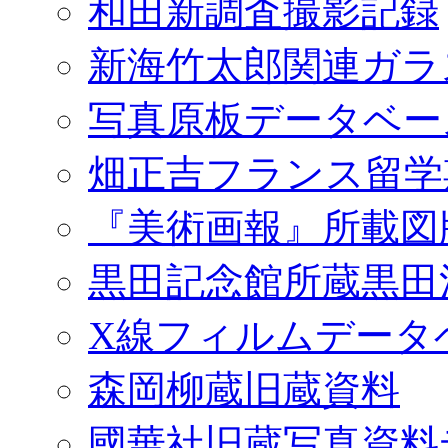
和田新調査撮影記録
新海竹太郎関連ガラ
写真原板データベー
畑正吉フランス留学
『美術画報』所載図
黒田記念館所蔵黒田
X線フィルムデータ
森岡柳蔵旧蔵資料
國華社旧蔵写真資料