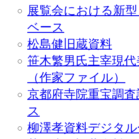
展覧会における新型
ベース
松島健旧蔵資料
笹木繁男氏主宰現代
（作家ファイル）
京都府寺院重宝調査
ス
柳澤孝資料デジタル