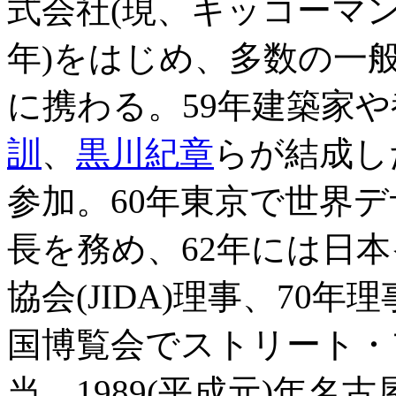
式会社(現、キッコーマン
年)をはじめ、多数の一
に携わる。59年建築家
訓
、
黒川紀章
らが結成し
参加。60年東京で世界
長を務め、62年には日
協会(JIDA)理事、70
国博覧会でストリート・
当、1989(平成元)年