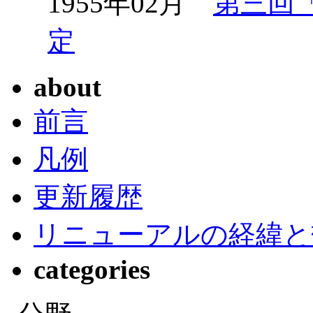
1955年02月
第三回
定
about
前言
凡例
更新履歴
リニューアルの経緯と
categories