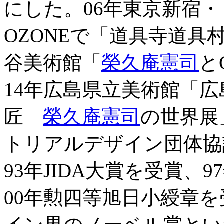
にした。06年東京新宿
OZONEで「道具寺道具
谷美術館「
榮久庵憲司
と
14年広島県立美術館「
匠
榮久庵憲司
の世界展
トリアルデザイン団体協
93年JIDA大賞を受賞
00年勲四等旭日小綬章を