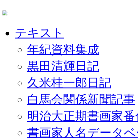
テキスト
年紀資料集成
黒田清輝日記
久米桂一郎日記
白馬会関係新聞記事
明治大正期書画家番
書画家人名データベ