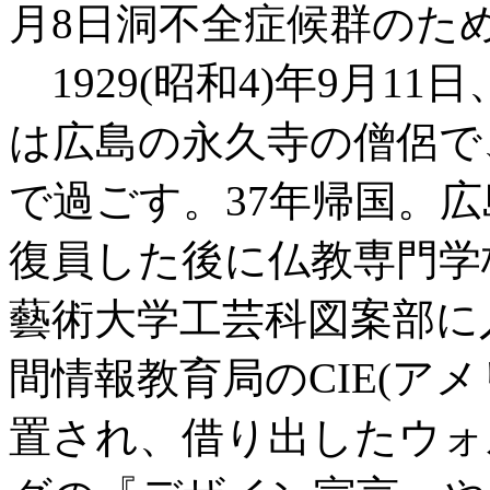
月8日洞不全症候群のため
1929(昭和4)年9月1
は広島の永久寺の僧侶で
で過ごす。37年帰国。
復員した後に仏教専門学
藝術大学工芸科図案部に
間情報教育局のCIE(ア
置され、借り出したウォ