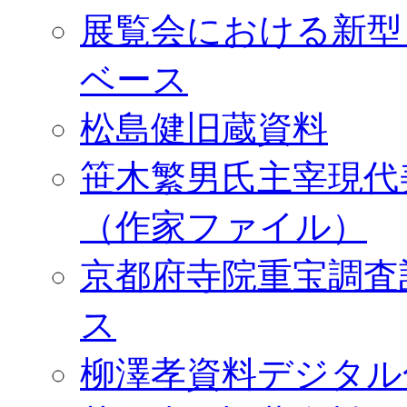
展覧会における新型
ベース
松島健旧蔵資料
笹木繁男氏主宰現代
（作家ファイル）
京都府寺院重宝調査
ス
柳澤孝資料デジタル