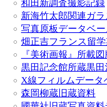
和田新調査撮影記録
新海竹太郎関連ガラ
写真原板データベー
畑正吉フランス留学
『美術画報』所載図
黒田記念館所蔵黒田
X線フィルムデータ
森岡柳蔵旧蔵資料
國華社旧蔵写真資料