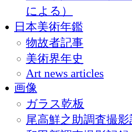
による）
日本美術年鑑
物故者記事
美術界年史
Art news articles
画像
ガラス乾板
尾高鮮之助調査撮影