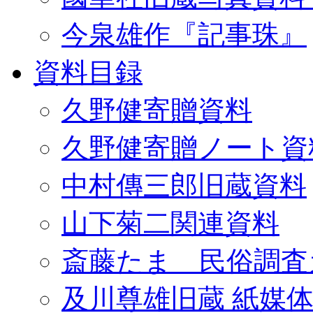
今泉雄作『記事珠』
資料目録
久野健寄贈資料
久野健寄贈ノート資
中村傳三郎旧蔵資料
山下菊二関連資料
斎藤たま 民俗調査
及川尊雄旧蔵 紙媒