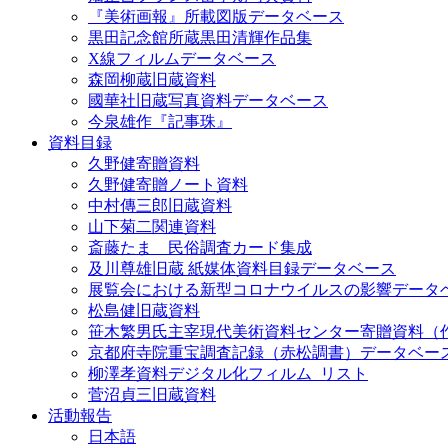
『美術画報』所載図版データベース
黒田記念館所蔵黒田清輝作品集
X線フィルムデータベース
森岡柳蔵旧蔵資料
國華社旧蔵写真資料データベース
今泉雄作『記事珠』
資料目録
久野健寄贈資料
久野健寄贈ノート資料
中村傳三郎旧蔵資料
山下菊二関連資料
斎藤たま 民俗調査カード集成
及川尊雄旧蔵 紙媒体資料目録データベース
展覧会における新型コロナウイルスの影響データ
松島健旧蔵資料
笹木繁男氏主宰現代美術資料センター寄贈資料（
京都府寺院重宝調査記録（赤松調書）データベー
柳澤孝資料デジタル化フィルム_リスト
菅沼貞三旧蔵資料
活動報告
日本語