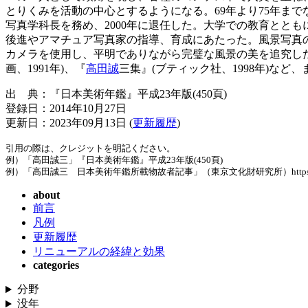
とりくみを活動の中心とするようになる。69年より75年まで
写真学科長を務め、2000年に退任した。大学での教育とと
後進やアマチュア写真家の指導、育成にあたった。風景写真の
カメラを使用し、平明でありながら完璧な風景の美を追究し
画、1991年)、『
高田誠
三集』(ブティック社、1998年)など
出 典：『日本美術年鑑』平成23年版(450頁)
登録日：2014年10月27日
更新日：2023年09月13日 (
更新履歴
)
引用の際は、クレジットを明記ください。
例）「高田誠三」『日本美術年鑑』平成23年版(450頁)
例）「高田誠三 日本美術年鑑所載物故者記事」（東京文化財研究所）https://www.tobunke
about
前言
凡例
更新履歴
リニューアルの経緯と効果
categories
分野
没年