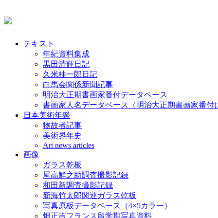
テキスト
年紀資料集成
黒田清輝日記
久米桂一郎日記
白馬会関係新聞記事
明治大正期書画家番付データベース
書画家人名データベース（明治大正期書画家番付
日本美術年鑑
物故者記事
美術界年史
Art news articles
画像
ガラス乾板
尾高鮮之助調査撮影記録
和田新調査撮影記録
新海竹太郎関連ガラス乾板
写真原板データベース（4×5カラー）
畑正吉フランス留学期写真資料