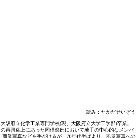
読み：たかだせいぞう
49年大阪府立化学工業専門学校(現、大阪府立大学工学部)卒業。
後の再興途上にあった同倶楽部において若手の中心的なメンバ
、商業写真などを手がけるが、70年代半ばより、風景写真への