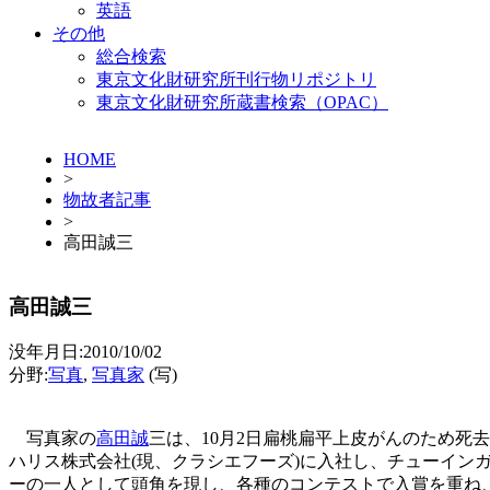
英語
その他
総合検索
東京文化財研究所刊行物リポジトリ
東京文化財研究所蔵書検索（OPAC）
HOME
>
物故者記事
>
高田誠三
高田誠三
没年月日:2010/10/02
分野:
写真
,
写真家
(写)
写真家の
高田誠
三は、10月2日扁桃扁平上皮がんのため死去し
ハリス株式会社(現、クラシエフーズ)に入社し、チューイン
ーの一人として頭角を現し、各種のコンテストで入賞を重ね、