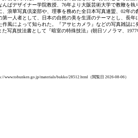
なんばデザイナー学院教授、76年より大阪芸術大学で教鞭を執り、
もに、浪華写真倶楽部や、理事を務めた全日本写真連盟、02年
第一人者として、日本の自然の美を生涯のテーマとし、長年に
た作風によって知られた。『アサヒカメラ』などの写真雑誌に
、また写真技法書として『暗室の特殊技法』(朝日ソノラマ、1977
n.go.jp/materials/bukko/28512.html（閲覧日 2026-08-06）