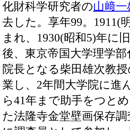
化財科学研究者の
山﨑一
去した。享年99。1911(
まれ、1930(昭和5)年
後、東京帝国大学理学部
院長となる柴田雄次教授
業し、2年間大学院に進ん
ら41年まで助手をつとめ
た法隆寺金堂壁画保存調