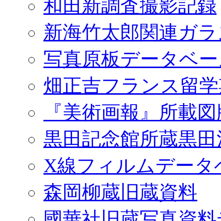
和田新調査撮影記録
新海竹太郎関連ガラ
写真原板データベー
畑正吉フランス留学
『美術画報』所載図
黒田記念館所蔵黒田
X線フィルムデータ
森岡柳蔵旧蔵資料
國華社旧蔵写真資料