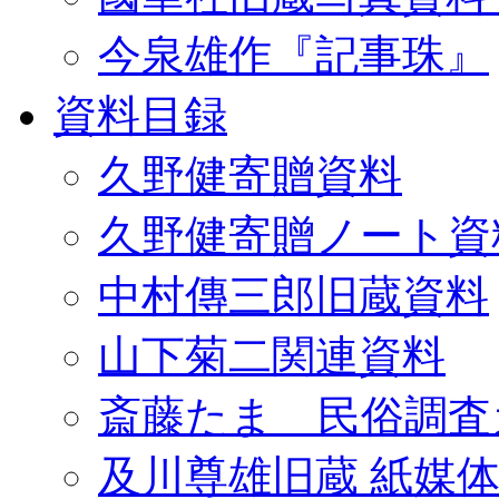
今泉雄作『記事珠』
資料目録
久野健寄贈資料
久野健寄贈ノート資
中村傳三郎旧蔵資料
山下菊二関連資料
斎藤たま 民俗調査
及川尊雄旧蔵 紙媒