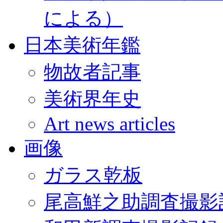
による）
日本美術年鑑
物故者記事
美術界年史
Art news articles
画像
ガラス乾板
尾高鮮之助調査撮影