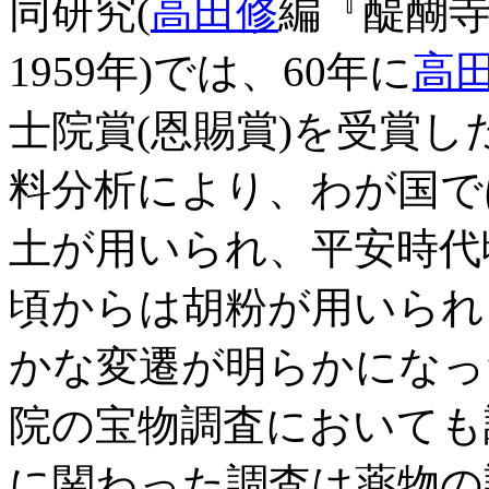
同研究(
高田修
編『醍醐
1959年)では、60年に
高
士院賞(恩賜賞)を受賞
料分析により、わが国で
土が用いられ、平安時代
頃からは胡粉が用いられ
かな変遷が明らかになっ
院の宝物調査においても
に関わった調査は薬物の