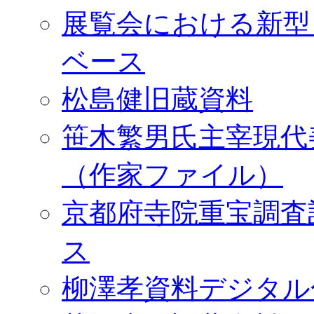
展覧会における新型
ベース
松島健旧蔵資料
笹木繁男氏主宰現代
（作家ファイル）
京都府寺院重宝調査
ス
柳澤孝資料デジタル