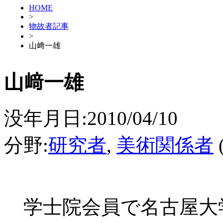
HOME
>
物故者記事
>
山﨑一雄
山﨑一雄
没年月日:2010/04/10
分野:
研究者
,
美術関係者
学士院会員で名古屋大