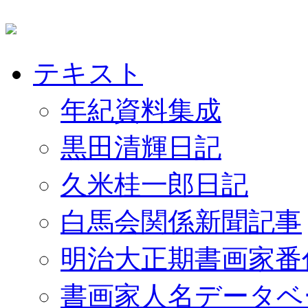
テキスト
年紀資料集成
黒田清輝日記
久米桂一郎日記
白馬会関係新聞記事
明治大正期書画家番
書画家人名データベ