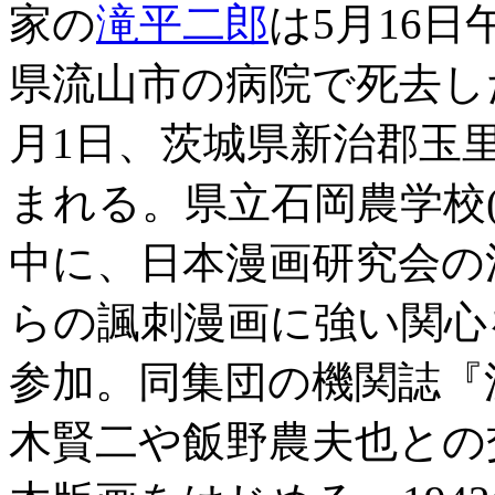
家の
滝平二郎
は5月16日
県流山市の病院で死去した。
月1日、茨城県新治郡玉里
まれる。県立石岡農学校
中に、日本漫画研究会の
らの諷刺漫画に強い関心
参加。同集団の機関誌『
木賢二や飯野農夫也との