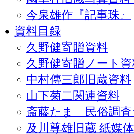
今泉雄作『記事珠』
資料目録
久野健寄贈資料
久野健寄贈ノート資
中村傳三郎旧蔵資料
山下菊二関連資料
斎藤たま 民俗調査
及川尊雄旧蔵 紙媒