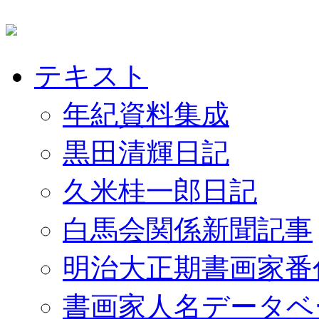
テキスト
年紀資料集成
黒田清輝日記
久米桂一郎日記
白馬会関係新聞記事
明治大正期書画家番
書画家人名データベ