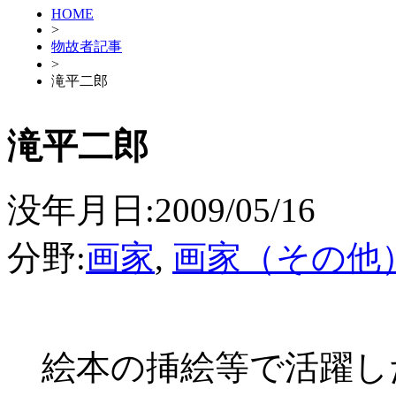
HOME
>
物故者記事
>
滝平二郎
滝平二郎
没年月日:2009/05/16
分野:
画家
,
画家（その他
絵本の挿絵等で活躍した