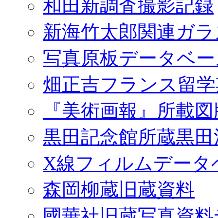
和田新調査撮影記録
新海竹太郎関連ガラ
写真原板データベー
畑正吉フランス留学
『美術画報』所載図
黒田記念館所蔵黒田
X線フィルムデータ
森岡柳蔵旧蔵資料
國華社旧蔵写真資料