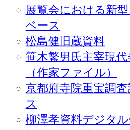
展覧会における新型
ベース
松島健旧蔵資料
笹木繁男氏主宰現代
（作家ファイル）
京都府寺院重宝調査
ス
柳澤孝資料デジタル