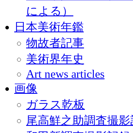
による）
日本美術年鑑
物故者記事
美術界年史
Art news articles
画像
ガラス乾板
尾高鮮之助調査撮影