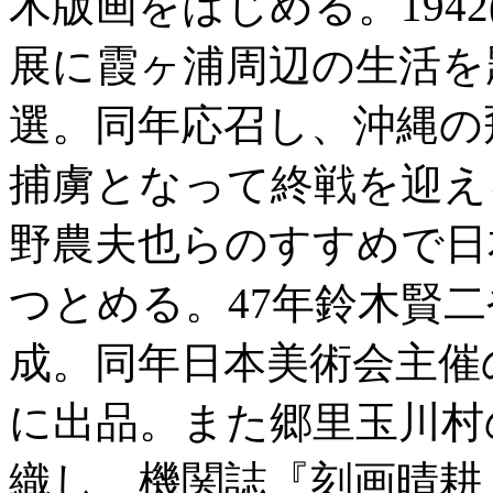
木版画をはじめる。1942
展に霞ヶ浦周辺の生活を
選。同年応召し、沖縄の
捕虜となって終戦を迎え
野農夫也らのすすめで日
つとめる。47年鈴木賢
成。同年日本美術会主催
に出品。また郷里玉川村
織し、機関誌『刻画晴耕