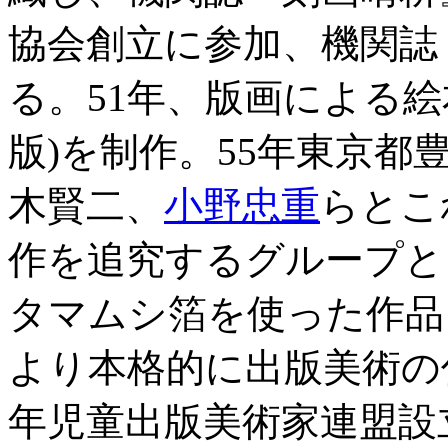
協会創立に参加、機関誌
る。51年、版画による
版)を制作。55年東京都
木賢二、
小野忠重
らとこ
作を追究するグループと
タマムシ箔を使った作品
より本格的に出版美術の
年児童出版美術家連盟設