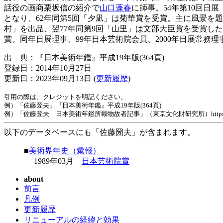
話役の画商栗坂信の紹介で
山口蓬春
に師事。54年第10回日
となり、62年同第5回「夕凪」は菊華賞を受賞。主に風景を題
村」を出品、翌77年同第9回「山里」は文部大臣賞を受賞した。
賞。同年日展理事、99年日本芸術院会員、2000年日展常務理
出 典：『日本美術年鑑』平成19年版(364頁)
登録日：2014年10月27日
更新日：2023年09月13日 (
更新履歴
)
引用の際は、クレジットを明記ください。
例）「佐藤圀夫」『日本美術年鑑』平成19年版(364頁)
例）「佐藤圀夫 日本美術年鑑所載物故者記事」（東京文化財研究所）https://www.tobunke
以下のデータベースにも「佐藤圀夫」が含まれます。
■
美術界年史（彙報）
1989年03月
日本芸術院賞
about
前言
凡例
更新履歴
リニューアルの経緯と効果