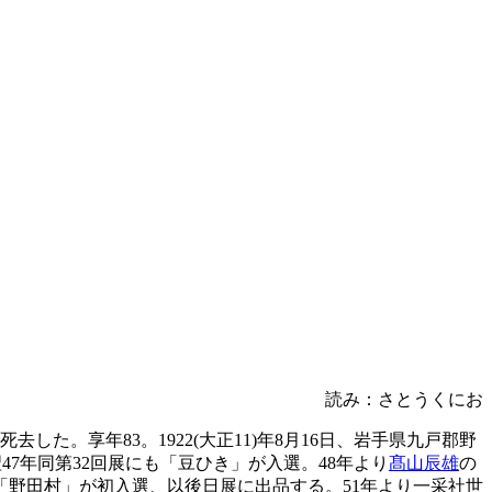
読み：さとうくにお
した。享年83。1922(大正11)年8月16日、岩手県九戸郡野
47年同第32回展にも「豆ひき」が入選。48年より
髙山辰雄
の
に「野田村」が初入選、以後日展に出品する。51年より一采社世