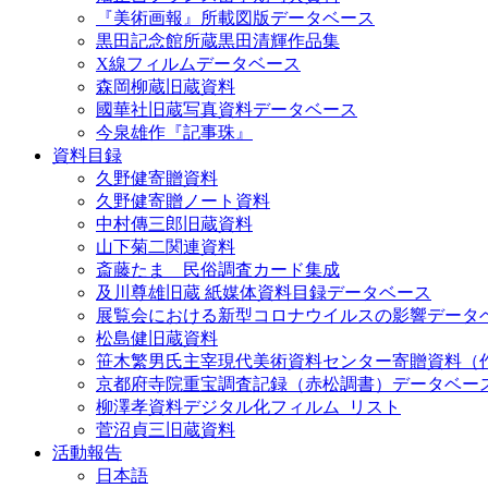
『美術画報』所載図版データベース
黒田記念館所蔵黒田清輝作品集
X線フィルムデータベース
森岡柳蔵旧蔵資料
國華社旧蔵写真資料データベース
今泉雄作『記事珠』
資料目録
久野健寄贈資料
久野健寄贈ノート資料
中村傳三郎旧蔵資料
山下菊二関連資料
斎藤たま 民俗調査カード集成
及川尊雄旧蔵 紙媒体資料目録データベース
展覧会における新型コロナウイルスの影響データ
松島健旧蔵資料
笹木繁男氏主宰現代美術資料センター寄贈資料（
京都府寺院重宝調査記録（赤松調書）データベー
柳澤孝資料デジタル化フィルム_リスト
菅沼貞三旧蔵資料
活動報告
日本語