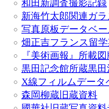
和田新調査撮影記録
新海竹太郎関連ガラ
写真原板データベー
畑正吉フランス留学
『美術画報』所載図
黒田記念館所蔵黒田
X線フィルムデータ
森岡柳蔵旧蔵資料
國華社旧蔵写真資料