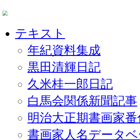
テキスト
年紀資料集成
黒田清輝日記
久米桂一郎日記
白馬会関係新聞記事
明治大正期書画家番
書画家人名データベ