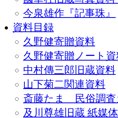
今泉雄作『記事珠』
資料目録
久野健寄贈資料
久野健寄贈ノート資
中村傳三郎旧蔵資料
山下菊二関連資料
斎藤たま 民俗調査
及川尊雄旧蔵 紙媒