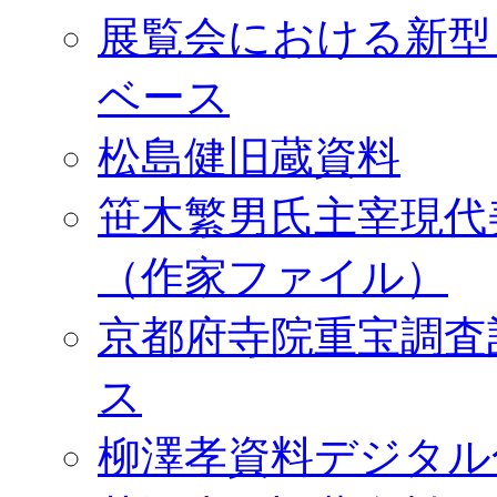
展覧会における新型
ベース
松島健旧蔵資料
笹木繁男氏主宰現代
（作家ファイル）
京都府寺院重宝調査
ス
柳澤孝資料デジタル