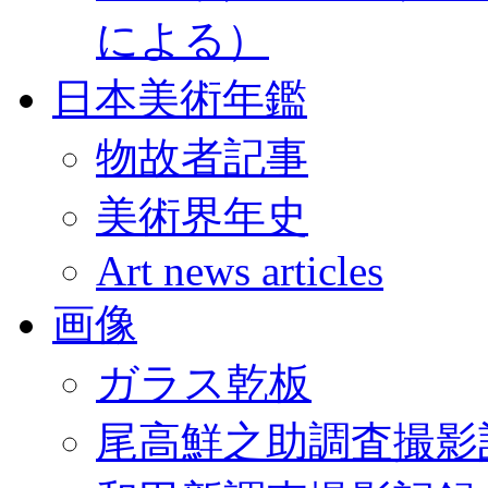
による）
日本美術年鑑
物故者記事
美術界年史
Art news articles
画像
ガラス乾板
尾高鮮之助調査撮影