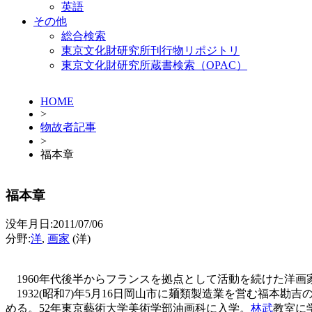
英語
その他
総合検索
東京文化財研究所刊行物リポジトリ
東京文化財研究所蔵書検索（OPAC）
HOME
>
物故者記事
>
福本章
福本章
没年月日:2011/07/06
分野:
洋
,
画家
(洋)
1960年代後半からフランスを拠点として活動を続けた洋画
1932(昭和7)年5月16日岡山市に麺類製造業を営む福本勘
める。52年東京藝術大学美術学部油画科に入学。
林武
教室に