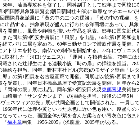
58年、油画専攻科を修了し、同科副手として62年まで同校に
第3回国際具象派展覧会(朝日新聞社主催)に重厚なマチエール
第4回国際具象派展に「黄の中の二つの裸婦」「黄の中の裸婦」を
同展に出品する。抽象表現が盛んに行われる洋画壇にあって、具象
展を開催し、風景や静物を描いた作品を発表。65年に国立近
また同年第9回安井賞展に「風景」を出品。66年第1回昭和会
経てパリに居を定める。69年日動サロンで滞欧作展を開催。
にアトリエを持ち、南仏での制作を開始する。73年にヴェニス
に取材した「河口(ヴェニス)」「運河」を招待出品。75年に
掲載された辻邦生による連載小説「時の扉」の挿絵を担当。78年
絵を担当。同年、野村本社ビル(京都)のモザイク壁画「レダ」を制
二郎」の第1回展を名古屋画廊で開催。同展は以後第3回展まで
賞を受賞し、同年日本橋高島屋で受賞記念展を開催。同年から20
り「両洋の眼」展に出品。同年第23回安田火災
東郷青児
美術館
、山崎朋子「サンダカンまで」の挿絵を担当。没後の13年5月
-ヴェネツィアの光」展が共同企画として開催された。一貫し
1960年代には赤や黄といった原色に近い色も用い、厚塗りの
になっていった。画面全体が紫を含んだ柔らかい青灰色に包ま
、『
福本章
画集 1956-2005』(求龍堂、2005年)がある。