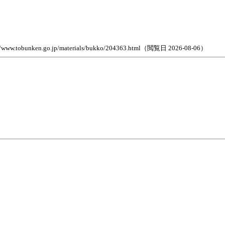
go.jp/materials/bukko/204363.html（閲覧日 2026-08-06）