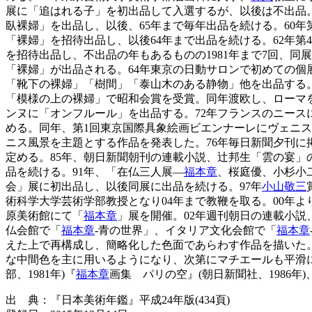
展に「追はれる子」を初出品して入選するが、以後は不出品。
臥裸婦」を出品し、以後、65年まで毎年出品を続ける。60年
「裸婦」を招待出品し、以後64年まで出品を続ける。62年
を招待出品し、不出品の年もあるものの1981年まで7回、
「裸婦」が出品される。64年東京の日動サロンで初めての個
「靴下の裸婦」「樹間」「泰山木のある静物」他を出品する。
「模様の上の裸婦」で昭和会賞を受賞。同年渡欧し、ローマを
ンヌに「オンフルール」を出品する。72年フランスのニース
める。同年、第1回東京国際具象絵画ビエンナーレにヴェニス
ニス風景を主題とする作品を発表した。76年毎日新聞夕刊に
定める。85年、朝日新聞朝刊の連載小説、辻邦生「雲の宴」の挿
品を続ける。91年、「在仏三人展―
福本章
、桜庭優、小杉小
会」展に初出品し、以後同展に出品を続ける。97年
小山敬三
術科学大学芸術学部教授となり04年まで教鞭を取る。00年よ
原美術館にて「
福本章
」展を開催。02年週刊朝日の連載小説
仏会館で「
福本章
-青の世界」、イタリア文化会館で「
福本章
えた上で再構成し、簡略化した色面であらわす作品を描いた。
な中間色を主に用いるようになり、次第にマチエールも平滑
部、1981年)『
福本章
画集 パリの空』(朝日新聞社、1986年)
出 典：『日本美術年鑑』平成24年版(434頁)