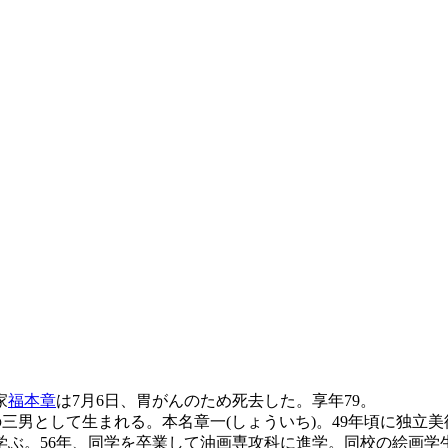
家
福本章
は7月6日、胃がんのため死去した。享年79。
吉の三男として生まれる。本名章一(しょういち)。49年頃に独立
学ぶ。56年、同学を卒業して油画専攻科に進学。同校の絵画学生