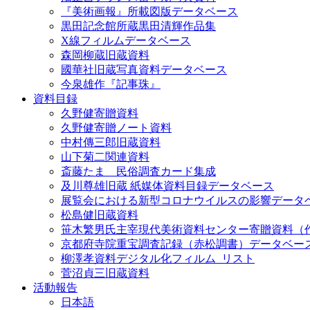
『美術画報』所載図版データベース
黒田記念館所蔵黒田清輝作品集
X線フィルムデータベース
森岡柳蔵旧蔵資料
國華社旧蔵写真資料データベース
今泉雄作『記事珠』
資料目録
久野健寄贈資料
久野健寄贈ノート資料
中村傳三郎旧蔵資料
山下菊二関連資料
斎藤たま 民俗調査カード集成
及川尊雄旧蔵 紙媒体資料目録データベース
展覧会における新型コロナウイルスの影響データ
松島健旧蔵資料
笹木繁男氏主宰現代美術資料センター寄贈資料（
京都府寺院重宝調査記録（赤松調書）データベー
柳澤孝資料デジタル化フィルム_リスト
菅沼貞三旧蔵資料
活動報告
日本語