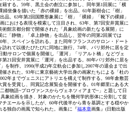
在籍する。59年、黒土会の創立に参加し、同年第1回展に「横
で裸婦坐像を描いた「赤の裸婦」を出品。61年新樹会に「樹」
出品。63年第2回国際形象展に「樹」「裸婦」「靴下の裸婦」
画における表現を模索して注目され、63年、第7回安井賞展に
代美術館京都分館で開催された「具象絵画の新たなる展開」に
展に「静物」「卓上静物」を出品し、翌年の同第2回展では
70年、スペインを訪れる。また同年フランスのサロン・ドート
を訪れて以後たびたびに同地に旅行。74年、パリ郊外に居を定
は日動サロンで個展を開催し「運河」「リアルト橋」などヴェ
第21回安井賞展に「運河」を出品する。80年パリ郊外に居を
作。1990(平成2)年立軌会に参加し2007年の退会まで出
開催された。93年に東京藝術大学出身の画家たちによる「杜の
02年までヴェニスにアトリエを構えて制作する。98年倉敷芸
大賞を受賞し、同賞記念展覧会を開催する。01年郷里にある大
「二都物語~プロヴァンスからヴェネツィアまで~」と題して日
て具象絵画を描き、対象のかたちを幾何学的形体に分割して捉
マチエールを示したが、60年代後半から青を基調とする穏やか
れる独自の画風で知られた。画集に『
福本章
画集』(日動出版