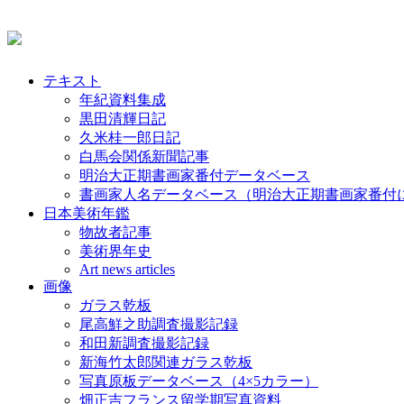
テキスト
年紀資料集成
黒田清輝日記
久米桂一郎日記
白馬会関係新聞記事
明治大正期書画家番付データベース
書画家人名データベース（明治大正期書画家番付
日本美術年鑑
物故者記事
美術界年史
Art news articles
画像
ガラス乾板
尾高鮮之助調査撮影記録
和田新調査撮影記録
新海竹太郎関連ガラス乾板
写真原板データベース（4×5カラー）
畑正吉フランス留学期写真資料