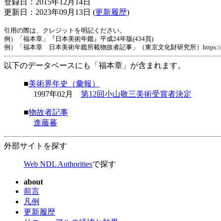
登録日：2015年12月14日
更新日：2023年09月13日 (
更新履歴
)
引用の際は、クレジットを明記ください。
例）「福本章」『日本美術年鑑』平成24年版(434頁)
例）「福本章 日本美術年鑑所載物故者記事」（東京文化財研究所）https://www.tobunken.
以下のデータベースにも「福本章」が含まれます。
■
美術界年史（彙報）
1997年02月
第12回小山敬三美術受賞者決定
■
物故者記事
進藤蕃
外部サイトを探す
Web NDL Authorities
で探す
about
前言
凡例
更新履歴