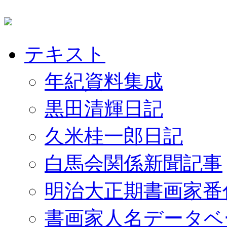
テキスト
年紀資料集成
黒田清輝日記
久米桂一郎日記
白馬会関係新聞記事
明治大正期書画家番
書画家人名データベ