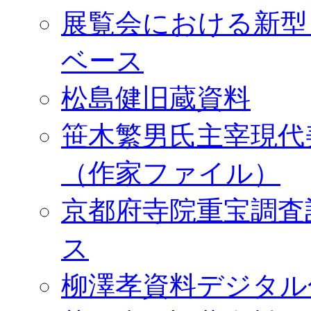
展覧会における新型
ベース
松島健旧蔵資料
笹木繁男氏主宰現代
（作家ファイル）
京都府寺院重宝調査
ス
柳澤孝資料デジタル