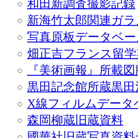
和田新調査撮影記録
新海竹太郎関連ガラ
写真原板データベー
畑正吉フランス留学
『美術画報』所載図
黒田記念館所蔵黒田
X線フィルムデータ
森岡柳蔵旧蔵資料
國華社旧蔵写真資料