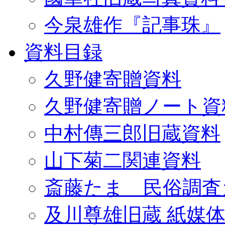
今泉雄作『記事珠』
資料目録
久野健寄贈資料
久野健寄贈ノート資
中村傳三郎旧蔵資料
山下菊二関連資料
斎藤たま 民俗調査
及川尊雄旧蔵 紙媒