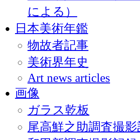
による）
日本美術年鑑
物故者記事
美術界年史
Art news articles
画像
ガラス乾板
尾高鮮之助調査撮影