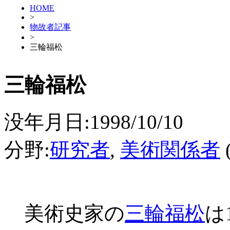
HOME
>
物故者記事
>
三輪福松
三輪福松
没年月日:1998/10/10
分野:
研究者
,
美術関係者
美術史家の
三輪福松
は