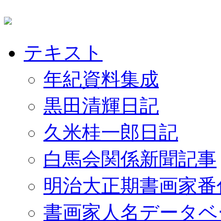
テキスト
年紀資料集成
黒田清輝日記
久米桂一郎日記
白馬会関係新聞記事
明治大正期書画家番
書画家人名データベ