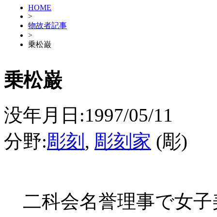
HOME
>
物故者記事
>
乗松巌
乗松巌
没年月日:1997/05/11
分野:
彫刻
,
彫刻家
(彫)
二科会名誉理事で女子