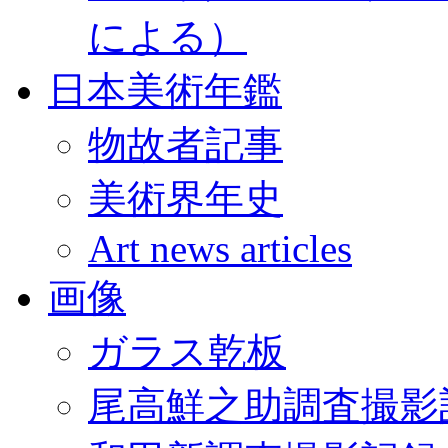
による）
日本美術年鑑
物故者記事
美術界年史
Art news articles
画像
ガラス乾板
尾高鮮之助調査撮影