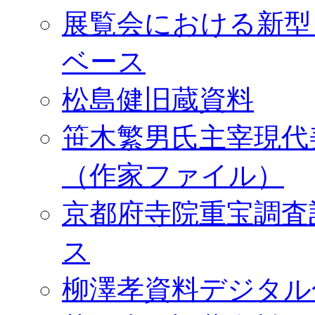
展覧会における新型
ベース
松島健旧蔵資料
笹木繁男氏主宰現代
（作家ファイル）
京都府寺院重宝調査
ス
柳澤孝資料デジタル