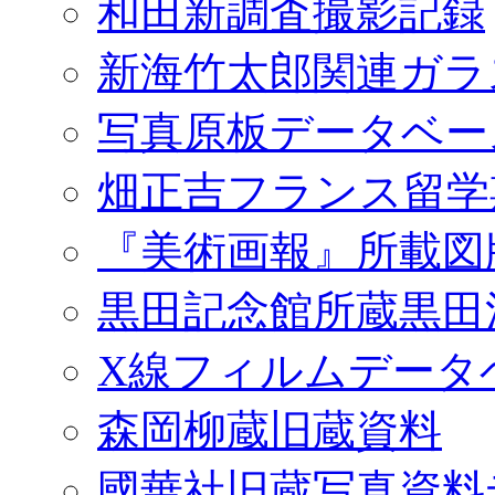
和田新調査撮影記録
新海竹太郎関連ガラ
写真原板データベー
畑正吉フランス留学
『美術画報』所載図
黒田記念館所蔵黒田
X線フィルムデータ
森岡柳蔵旧蔵資料
國華社旧蔵写真資料