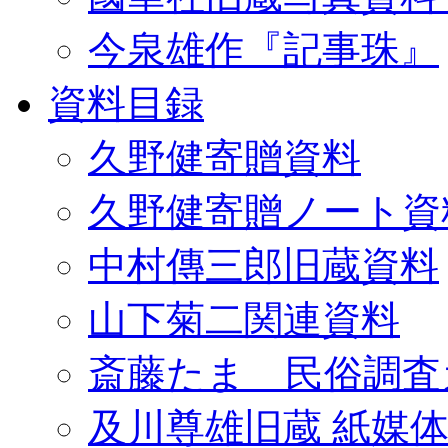
今泉雄作『記事珠』
資料目録
久野健寄贈資料
久野健寄贈ノート資
中村傳三郎旧蔵資料
山下菊二関連資料
斎藤たま 民俗調査
及川尊雄旧蔵 紙媒