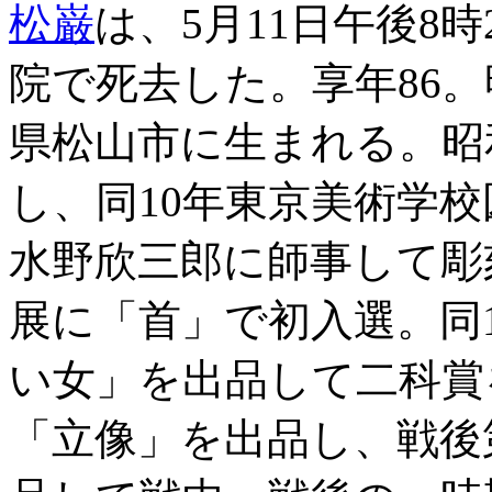
松巌
は、5月11日午後8
院で死去した。享年86。明治
県松山市に生まれる。昭和
し、同10年東京美術学
水野欣三郎に師事して彫刻
展に「首」で初入選。同1
い女」を出品して二科賞
「立像」を出品し、戦後