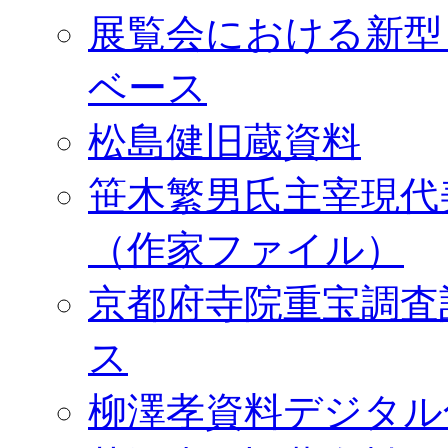
展覧会における新型
ベース
松島健旧蔵資料
笹木繁男氏主宰現代
（作家ファイル）
京都府寺院重宝調査
ス
柳澤孝資料デジタル