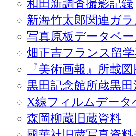
和田新調査撮影記録
新海竹太郎関連ガラ
写真原板データベー
畑正吉フランス留学
『美術画報』所載図
黒田記念館所蔵黒田
X線フィルムデータ
森岡柳蔵旧蔵資料
國華社旧蔵写真資料