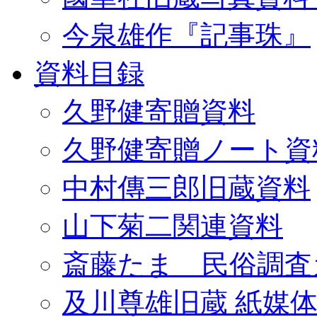
今泉雄作『記事珠』
資料目録
久野健寄贈資料
久野健寄贈ノート資
中村傳三郎旧蔵資料
山下菊二関連資料
斎藤たま 民俗調査
及川尊雄旧蔵 紙媒