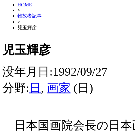
HOME
>
物故者記事
>
児玉輝彦
児玉輝彦
没年月日:1992/09/27
分野:
日
,
画家
(日)
日本国画院会長の日本