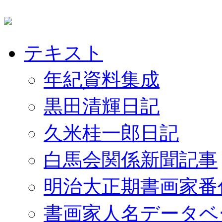
テキスト
年紀資料集成
黒田清輝日記
久米桂一郎日記
白馬会関係新聞記事
明治大正期書画家番
書画家人名データベ