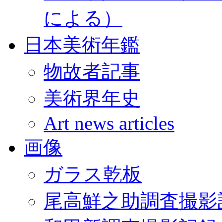
による）
日本美術年鑑
物故者記事
美術界年史
Art news articles
画像
ガラス乾板
尾高鮮之助調査撮影