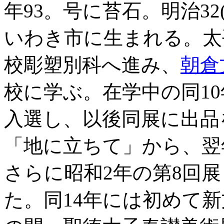
年93。号に苔石。明治32(
いわき市に生まれる。太
校彫塑別科へ進み、
朝倉
校に学ぶ。在学中の同1
入選し、以後同展に出品
「地に立ちて」から、翌
さらに昭和2年の第8回
た。同14年には初めて