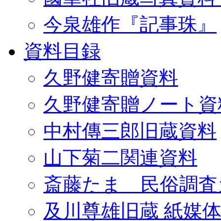
今泉雄作『記事珠』
資料目録
久野健寄贈資料
久野健寄贈ノート資
中村傳三郎旧蔵資料
山下菊二関連資料
斎藤たま 民俗調査
及川尊雄旧蔵 紙媒