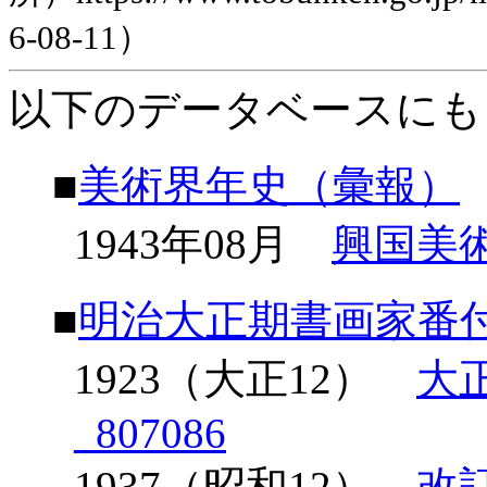
6-08-11）
以下のデータベースにも
■
美術界年史（彙報）
1943年08月
興国美
■
明治大正期書画家番
1923（大正12）
大
_807086
1937（昭和12）
改