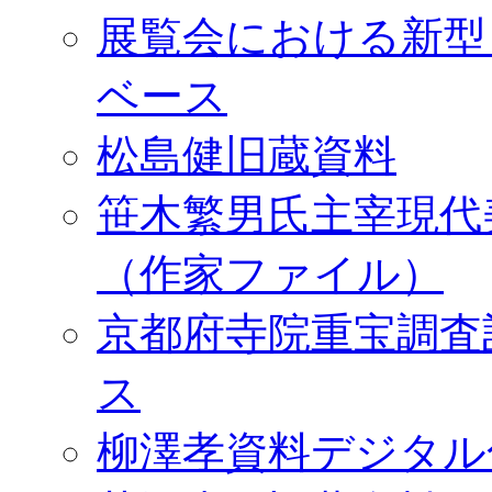
展覧会における新型
ベース
松島健旧蔵資料
笹木繁男氏主宰現代
（作家ファイル）
京都府寺院重宝調査
ス
柳澤孝資料デジタル