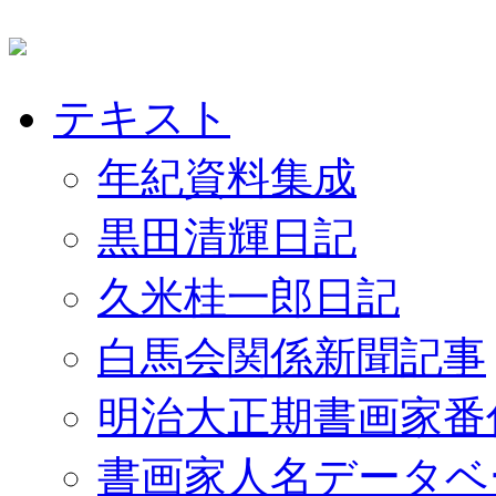
テキスト
年紀資料集成
黒田清輝日記
久米桂一郎日記
白馬会関係新聞記事
明治大正期書画家番
書画家人名データベ