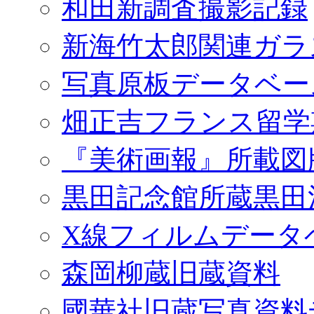
和田新調査撮影記録
新海竹太郎関連ガラ
写真原板データベー
畑正吉フランス留学
『美術画報』所載図
黒田記念館所蔵黒田
X線フィルムデータ
森岡柳蔵旧蔵資料
國華社旧蔵写真資料