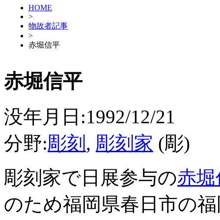
HOME
>
物故者記事
>
赤堀信平
赤堀信平
没年月日:1992/12/21
分野:
彫刻
,
彫刻家
(彫)
彫刻家で日展参与の
赤堀
のため福岡県春日市の福