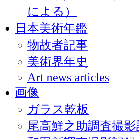
による）
日本美術年鑑
物故者記事
美術界年史
Art news articles
画像
ガラス乾板
尾高鮮之助調査撮影