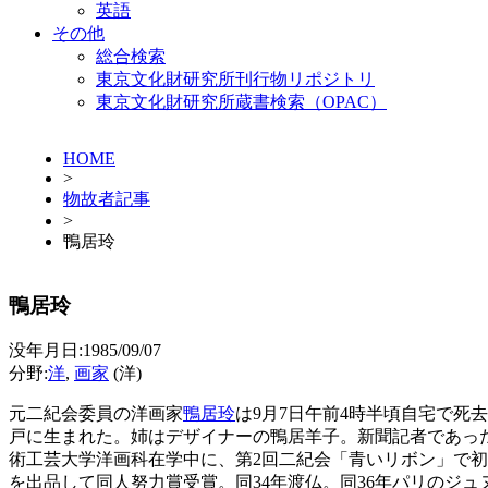
英語
その他
総合検索
東京文化財研究所刊行物リポジトリ
東京文化財研究所蔵書検索（OPAC）
HOME
>
物故者記事
>
鴨居玲
鴨居玲
没年月日:1985/09/07
分野:
洋
,
画家
(洋)
元二紀会委員の洋画家
鴨居玲
は9月7日午前4時半頃自宅で死
戸に生まれた。姉はデザイナーの鴨居羊子。新聞記者であっ
術工芸大学洋画科在学中に、第2回二紀会「青いリボン」で初
を出品して同人努力賞受賞。同34年渡仏。同36年パリのジュ