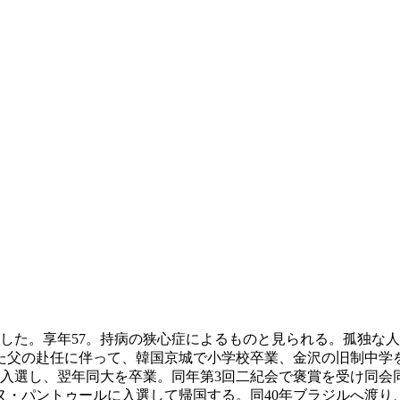
去した。享年57。持病の狭心症によるものと見られる。孤独な
た父の赴任に伴って、韓国京城で小学校卒業、金沢の旧制中学
入選し、翌年同大を卒業。同年第3回二紀会で褒賞を受け同会同
ヌ・パントゥールに入選して帰国する。同40年ブラジルへ渡り