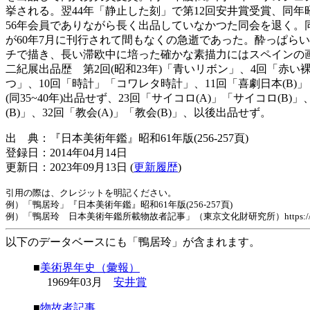
挙される。翌44年「静止した刻」で第12回安井賞受賞、同年
56年会員でありながら長く出品していなかつた同会を退く。
が60年7月に刊行されて間もなくの急逝であった。酔っぱら
チで描き、長い滞欧中に培った確かな素描力にはスペインの
二紀展出品歴 第2回(昭和23年)「青いリボン」、4回「赤い
つ」、10回「時計」「コワレタ時計」、11回「喜劇日本(B)
(同35~40年)出品せず、23回「サイコロ(A)」「サイコロ(B)
(B)」、32回「教会(A)」「教会(B)」、以後出品せず。
出 典：『日本美術年鑑』昭和61年版(256-257頁)
登録日：2014年04月14日
更新日：2023年09月13日 (
更新履歴
)
引用の際は、クレジットを明記ください。
例）「鴨居玲」『日本美術年鑑』昭和61年版(256-257頁)
例）「鴨居玲 日本美術年鑑所載物故者記事」（東京文化財研究所）https://www.tobunken.
以下のデータベースにも「鴨居玲」が含まれます。
■
美術界年史（彙報）
1969年03月
安井賞
■
物故者記事