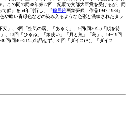
在。この間の同48年第27回二紀展で文部大臣賞を受けるが、同
って候』を54年刊行し、『
鴨居玲
画集夢候 作品1947-1984』
褐色や暗い青緑色などの染み入るような色彩と洗練されたタッ
安」、8回「空気の層」「あるく」、9回(同30年)「順を待
」、13回「ひるね」「象使い」「月と魚」「鳥」、14~19回
30回(同46~51年)出品せず、31回「ダイス(A)」「ダイス