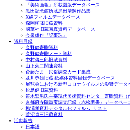
『美術画報』所載図版データベース
黒田記念館所蔵黒田清輝作品集
X線フィルムデータベース
森岡柳蔵旧蔵資料
國華社旧蔵写真資料データベース
今泉雄作『記事珠』
資料目録
久野健寄贈資料
久野健寄贈ノート資料
中村傳三郎旧蔵資料
山下菊二関連資料
斎藤たま 民俗調査カード集成
及川尊雄旧蔵 紙媒体資料目録データベース
展覧会における新型コロナウイルスの影響データ
松島健旧蔵資料
笹木繁男氏主宰現代美術資料センター寄贈資料（
京都府寺院重宝調査記録（赤松調書）データベー
柳澤孝資料デジタル化フィルム_リスト
菅沼貞三旧蔵資料
活動報告
日本語