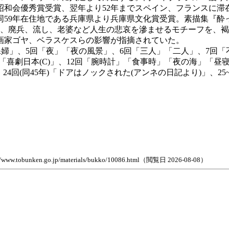
昭和会優秀賞受賞、翌年より52年までスペイン、フランスに滞
同59年在住地である兵庫県より兵庫県文化賞受賞。素描集『酔
い、廃兵、流し、老婆など人生の悲哀を滲ませるモチーフを、
画家ゴヤ、ベラスケスらの影響が指摘されていた。
裸婦」、5回「夜」「夜の風景」、6回「三人」「二人」、7回「不
」「喜劇日本(C)」、12回「腕時計」「食事時」「夜の海」「昼寝
」、24回(同45年)「ドアはノックされた(アンネの日記より)」、25~
go.jp/materials/bukko/10086.html（閲覧日 2026-08-08）