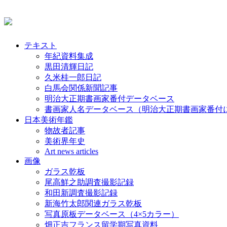
テキスト
年紀資料集成
黒田清輝日記
久米桂一郎日記
白馬会関係新聞記事
明治大正期書画家番付データベース
書画家人名データベース（明治大正期書画家番付
日本美術年鑑
物故者記事
美術界年史
Art news articles
画像
ガラス乾板
尾高鮮之助調査撮影記録
和田新調査撮影記録
新海竹太郎関連ガラス乾板
写真原板データベース（4×5カラー）
畑正吉フランス留学期写真資料