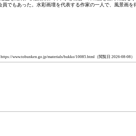
会員でもあった。水彩画壇を代表する作家の一人で、風景画を
ken.go.jp/materials/bukko/10085.html（閲覧日 2026-08-08）