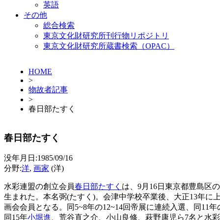
英語
その他
総合検索
東京文化財研究所刊行物リポジトリ
東京文化財研究所蔵書検索（OPAC）
HOME
>
物故者記事
>
春日部たすく
春日部たすく
没年月日:1985/09/16
分野:
洋
,
画家
(洋)
水彩連盟の創立会員
春日部たすく
は、9月16日東京都豊島区の
生まれた。本名弼(たすく)。会津中学校卒業後、大正13年
画会会員となる。同5~8年の12~14回帝展に連続入選、同
同15年
小堀進
、荒谷直之介、小山良修、萩野康児ら7名と水