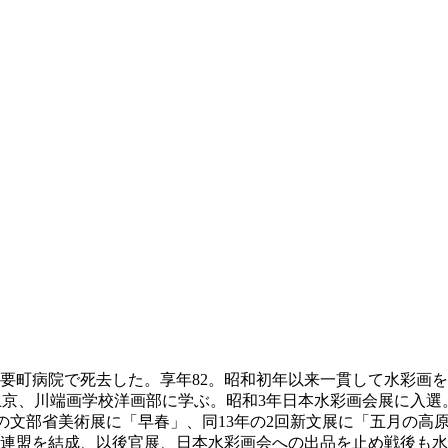
要町病院で死去した。享年82。昭和初年以来一貫して水彩画を描い
に上京、川端画学校洋画部に学ぶ。昭和3年日本水彩画会展に入選
11年の文部省美術展に「早春」、同13年の2回新文展に「五月
彩連盟を結成、以後官展、日本水彩画会への出品を止め戦後も