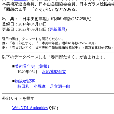
本美術家連盟委員、日本山岳画協会会員、日本ガラス絵協会
「回想の四季」「たそがれ」などがある。
出 典：『日本美術年鑑』昭和61年版(257-258頁)
登録日：2014年04月14日
更新日：2023年09月13日 (
更新履歴
)
引用の際は、クレジットを明記ください。
例）「春日部たすく」『日本美術年鑑』昭和61年版(257-258頁)
例）「春日部たすく 日本美術年鑑所載物故者記事」（東京文化財研究所）https://www.tobun
以下のデータベースにも「春日部たすく」が含まれます。
■
美術界年史（彙報）
1940年05月
水彩連盟創立
■
物故者記事
脇田和
小堀進
足立源一郎
外部サイトを探す
Web NDL Authorities
で探す