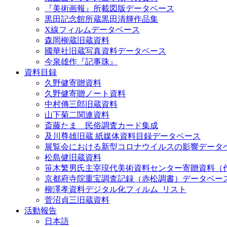
『美術画報』所載図版データベース
黒田記念館所蔵黒田清輝作品集
X線フィルムデータベース
森岡柳蔵旧蔵資料
國華社旧蔵写真資料データベース
今泉雄作『記事珠』
資料目録
久野健寄贈資料
久野健寄贈ノート資料
中村傳三郎旧蔵資料
山下菊二関連資料
斎藤たま 民俗調査カード集成
及川尊雄旧蔵 紙媒体資料目録データベース
展覧会における新型コロナウイルスの影響データ
松島健旧蔵資料
笹木繁男氏主宰現代美術資料センター寄贈資料（
京都府寺院重宝調査記録（赤松調書）データベー
柳澤孝資料デジタル化フィルム_リスト
菅沼貞三旧蔵資料
活動報告
日本語