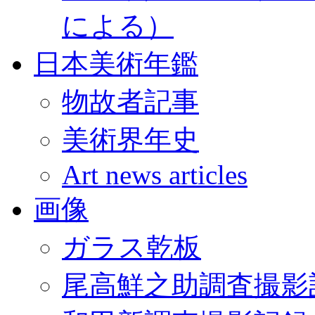
による）
日本美術年鑑
物故者記事
美術界年史
Art news articles
画像
ガラス乾板
尾高鮮之助調査撮影