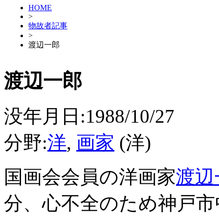
HOME
>
物故者記事
>
渡辺一郎
渡辺一郎
没年月日:1988/10/27
分野:
洋
,
画家
(洋)
国画会会員の洋画家
渡辺
分、心不全のため神戸市