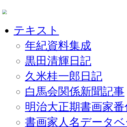
テキスト
年紀資料集成
黒田清輝日記
久米桂一郎日記
白馬会関係新聞記事
明治大正期書画家番
書画家人名データベ