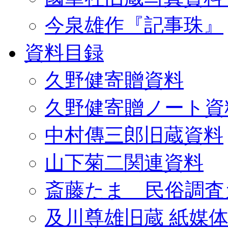
今泉雄作『記事珠』
資料目録
久野健寄贈資料
久野健寄贈ノート資
中村傳三郎旧蔵資料
山下菊二関連資料
斎藤たま 民俗調査
及川尊雄旧蔵 紙媒