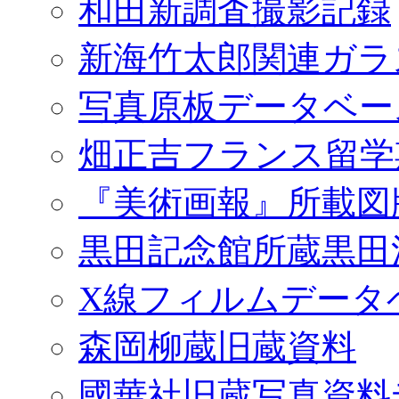
和田新調査撮影記録
新海竹太郎関連ガラ
写真原板データベー
畑正吉フランス留学
『美術画報』所載図
黒田記念館所蔵黒田
X線フィルムデータ
森岡柳蔵旧蔵資料
國華社旧蔵写真資料