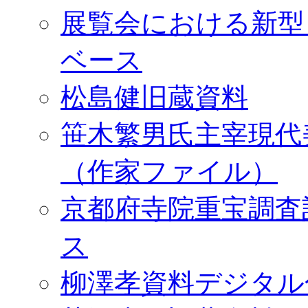
展覧会における新型
ベース
松島健旧蔵資料
笹木繁男氏主宰現代
（作家ファイル）
京都府寺院重宝調査
ス
柳澤孝資料デジタル