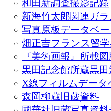
和田新調査撮影記録
新海竹太郎関連ガラ
写真原板データベー
畑正吉フランス留学
『美術画報』所載図
黒田記念館所蔵黒田
X線フィルムデータ
森岡柳蔵旧蔵資料
國華社旧蔵写真資料