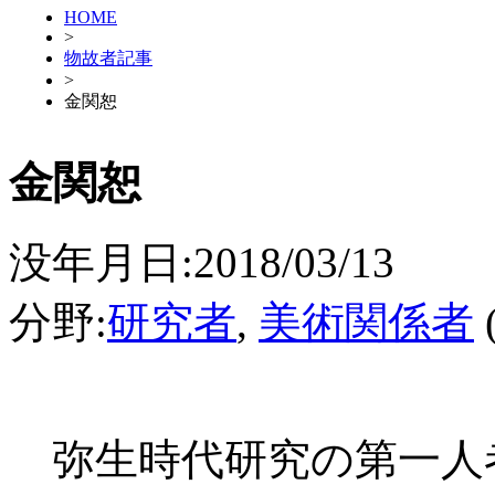
HOME
>
物故者記事
>
金関恕
金関恕
没年月日:2018/03/13
分野:
研究者
,
美術関係者
弥生時代研究の第一人