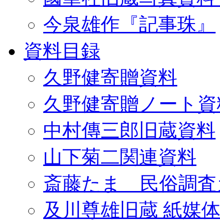
今泉雄作『記事珠』
資料目録
久野健寄贈資料
久野健寄贈ノート資
中村傳三郎旧蔵資料
山下菊二関連資料
斎藤たま 民俗調査
及川尊雄旧蔵 紙媒