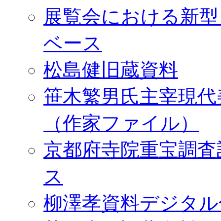
展覧会における新型
ベース
松島健旧蔵資料
笹木繁男氏主宰現代
（作家ファイル）
京都府寺院重宝調査
ス
柳澤孝資料デジタル