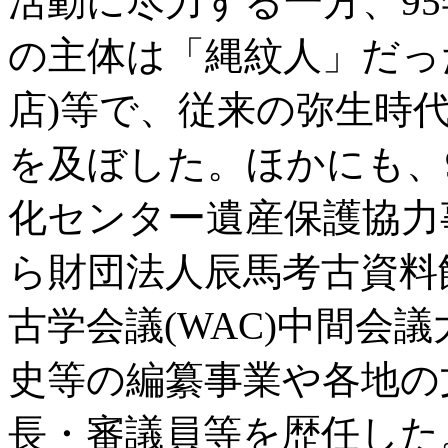
活動に尽力する一方、9
の主体は「縄紋人」だっ
店)等で、従来の弥生時
を及ぼした。ほかにも、
化センター遺産保護協力事務
ら財団法人辰馬考古資料館館
古学会議(WAC)中間会
史等の編纂事業や各地の
長・審議員等を歴任した。