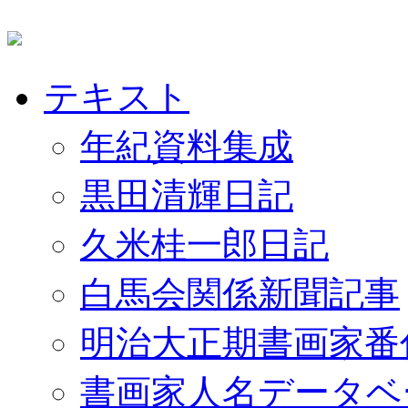
テキスト
年紀資料集成
黒田清輝日記
久米桂一郎日記
白馬会関係新聞記事
明治大正期書画家番
書画家人名データベ