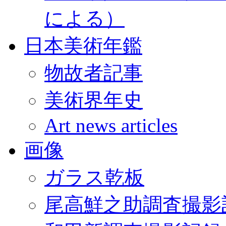
による）
日本美術年鑑
物故者記事
美術界年史
Art news articles
画像
ガラス乾板
尾高鮮之助調査撮影