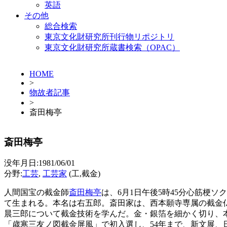
英語
その他
総合検索
東京文化財研究所刊行物リポジトリ
東京文化財研究所蔵書検索（OPAC）
HOME
>
物故者記事
>
斎田梅亭
斎田梅亭
没年月日:1981/06/01
分野:
工芸
,
工芸家
(工,截金)
人間国宝の截金師
斎田梅亭
は、6月1日午後5時45分心筋梗ソ
て生まれる。本名は右五郎。斎田家は、西本願寺専属の截金仏
晨三郎について截金技術を学んだ。金・銀箔を細かく切り、本
「歳寒三友ノ図截金屏風」で初入選し、54年まで、新文展、