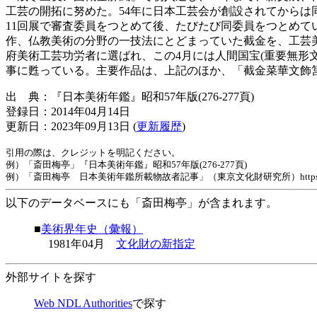
工芸の開拓に努めた。54年に日本工芸会が創設されてからは同
11回展で審査委員をつとめて後、たびたび同委員をつとめて
作、仏教美術の分野の一技法にとどまっていた截金を、工芸美
府美術工芸功労者に選ばれ、この4月には人間国宝(重要無形
事に甦っている。主要作品は、上記のほか、「截金菜華文飾筥」(61
出 典：『日本美術年鑑』昭和57年版(276-277頁)
登録日：2014年04月14日
更新日：2023年09月13日 (
更新履歴
)
引用の際は、クレジットを明記ください。
例）「斎田梅亭」『日本美術年鑑』昭和57年版(276-277頁)
例）「斎田梅亭 日本美術年鑑所載物故者記事」（東京文化財研究所）https://www.tobunke
以下のデータベースにも「斎田梅亭」が含まれます。
■
美術界年史（彙報）
1981年04月
文化財の新指定
外部サイトを探す
Web NDL Authorities
で探す