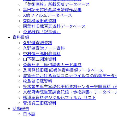
『美術画報』所載図版データベース
黒田記念館所蔵黒田清輝作品集
X線フィルムデータベース
森岡柳蔵旧蔵資料
國華社旧蔵写真資料データベース
今泉雄作『記事珠』
資料目録
久野健寄贈資料
久野健寄贈ノート資料
中村傳三郎旧蔵資料
山下菊二関連資料
斎藤たま 民俗調査カード集成
及川尊雄旧蔵 紙媒体資料目録データベース
展覧会における新型コロナウイルスの影響データ
松島健旧蔵資料
笹木繁男氏主宰現代美術資料センター寄贈資料（
京都府寺院重宝調査記録（赤松調書）データベー
柳澤孝資料デジタル化フィルム_リスト
菅沼貞三旧蔵資料
活動報告
日本語