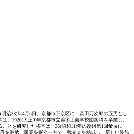
(明治33)年4月6日、京都市下京区に、斎田万次郎の五男とし
1920(大正9)年京都市立美術工芸学校図案科を卒業し、
を研究した梅亭は、36(昭和11)年の改組第1回帝展に
代目を継承、家業を継ぐ一方で、截光会を結成し、新しい装飾