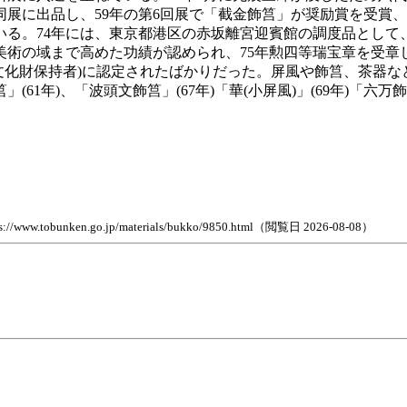
展に出品し、59年の第6回展で「截金飾筥」が奨励賞を受賞、
いる。74年には、東京都港区の赤坂離宮迎賓館の調度品とし
術の域まで高めた功績が認められ、75年勲四等瑞宝章を受章
文化財保持者)に認定されたばかりだった。屏風や飾筥、茶器
年)、「波頭文飾筥」(67年)「華(小屏風)」(69年)「六万飾筥
n.go.jp/materials/bukko/9850.html（閲覧日 2026-08-08）