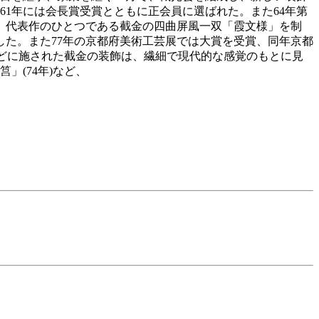
61年には会長賞受賞とともに正会員に選ばれた。また64年第
て、代表作のひとつである截金の四曲屏風一双「霞文様」を制
した。また77年の京都府美術工芸展では大賞を受賞、同年京都
などに施された截金の装飾は、繊細で現代的な感覚のもとに見
」(74年)など、