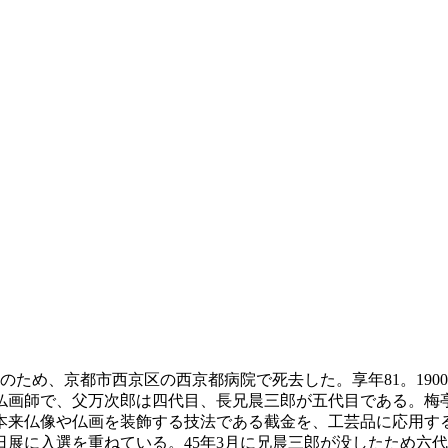
クのため、京都市西京区の西京都病院で死去した。享年81。1900
画師で、父万次郎は四代目、長兄晨三郎が五代目である。梅亭は、
来仏像や仏画を装飾する技法である截金を、工芸品に応用すること
日展に入選を重ねている。45年3月に兄晨三郎が没したため六