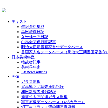
テキスト
年紀資料集成
黒田清輝日記
久米桂一郎日記
白馬会関係新聞記事
明治大正期書画家番付データベース
書画家人名データベース（明治大正期書画家番付
日本美術年鑑
物故者記事
美術界年史
Art news articles
画像
ガラス乾板
尾高鮮之助調査撮影記録
和田新調査撮影記録
新海竹太郎関連ガラス乾板
写真原板データベース（4×5カラー）
畑正吉フランス留学期写真資料