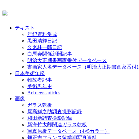
テキスト
年紀資料集成
黒田清輝日記
久米桂一郎日記
白馬会関係新聞記事
明治大正期書画家番付データベース
書画家人名データベース（明治大正期書画家番付
日本美術年鑑
物故者記事
美術界年史
Art news articles
画像
ガラス乾板
尾高鮮之助調査撮影記録
和田新調査撮影記録
新海竹太郎関連ガラス乾板
写真原板データベース（4×5カラー）
畑正吉フランス留学期写真資料