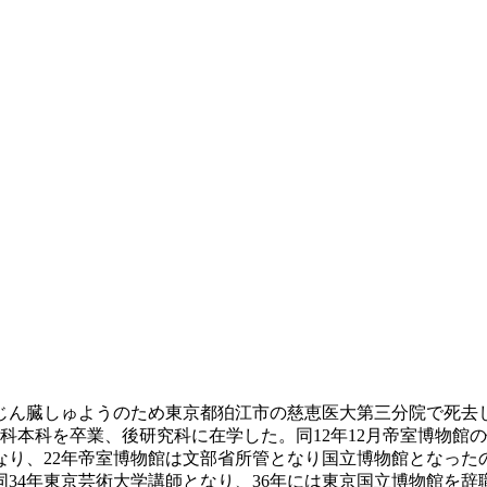
日じん臓しゅようのため東京都狛江市の慈恵医大第三分院で死去し
工科本科を卒業、後研究科に在学した。同12年12月帝室博物
なり、22年帝室博物館は文部省所管となり国立博物館となった
34年東京芸術大学講師となり、36年には東京国立博物館を