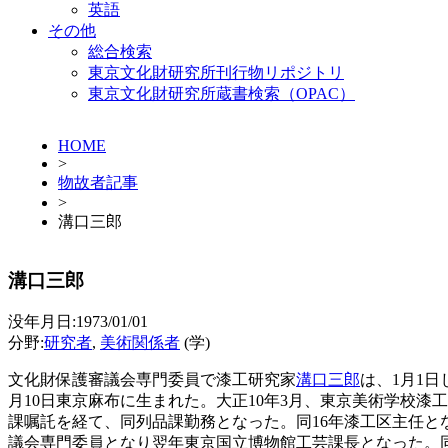
英語
その他
総合検索
東京文化財研究所刊行物リポジトリ
東京文化財研究所蔵書検索（OPAC）
HOME
>
物故者記事
>
溝口三郎
溝口三郎
没年月日:1973/01/01
分野:
研究者
,
美術関係者
(学)
文化財保護審議会専門委員で漆工研究家
溝口三郎
は、1月1
月10日東京麻布に生まれた。大正10年3月、東京美術学校漆
課嘱託を経て、同列品課勤務となった。同16年漆工区主任と
議会専門委員となり翌年東京国立博物館工芸課長となった。同