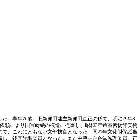
た。享年76歳。旧新発田藩主新発田直正の孫で、明治29年8
館の依頼により国宝蒔絵の模造に従事し、昭和3年帝室博物館美術
ので、これにともない文部技官となった。同27年文化財保護審
辞職し、後同館調査員となった。また中尊寺金色堂修理委員、正