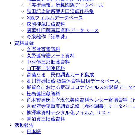
『美術画報』所載図版データベース
黒田記念館所蔵黒田清輝作品集
X線フィルムデータベース
森岡柳蔵旧蔵資料
國華社旧蔵写真資料データベース
今泉雄作『記事珠』
資料目録
久野健寄贈資料
久野健寄贈ノート資料
中村傳三郎旧蔵資料
山下菊二関連資料
斎藤たま 民俗調査カード集成
及川尊雄旧蔵 紙媒体資料目録データベース
展覧会における新型コロナウイルスの影響データ
松島健旧蔵資料
笹木繁男氏主宰現代美術資料センター寄贈資料（
京都府寺院重宝調査記録（赤松調書）データベー
柳澤孝資料デジタル化フィルム_リスト
菅沼貞三旧蔵資料
活動報告
日本語