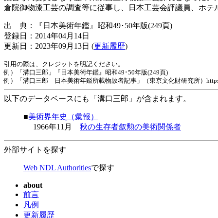
倉院御物漆工芸の調査等に従事し、日本工芸会評議員、ホテ
出 典：『日本美術年鑑』昭和49･50年版(249頁)
登録日：2014年04月14日
更新日：2023年09月13日 (
更新履歴
)
引用の際は、クレジットを明記ください。
例）「溝口三郎」『日本美術年鑑』昭和49･50年版(249頁)
例）「溝口三郎 日本美術年鑑所載物故者記事」（東京文化財研究所）https://www.tobunke
以下のデータベースにも「溝口三郎」が含まれます。
■
美術界年史（彙報）
1966年11月
秋の生存者叙勲の美術関係者
外部サイトを探す
Web NDL Authorities
で探す
about
前言
凡例
更新履歴