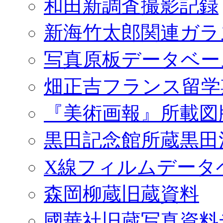
和田新調査撮影記録
新海竹太郎関連ガラ
写真原板データベー
畑正吉フランス留学
『美術画報』所載図
黒田記念館所蔵黒田
X線フィルムデータ
森岡柳蔵旧蔵資料
國華社旧蔵写真資料