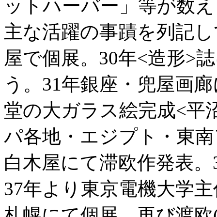
ットハーバー」等が数え
主な活躍の事蹟を列記し
屋で個展。30年<造形>
う。31年銀座・兜屋画廊
堂の大ガラス絵完成<平
パ各地・エジプト・東南ア
白木屋にて滞欧作発表。
37年より東京電機大学主
札幌にて個展。再び渡欧(