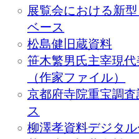
展覧会における新型
ベース
松島健旧蔵資料
笹木繁男氏主宰現代
（作家ファイル）
京都府寺院重宝調査
ス
柳澤孝資料デジタル