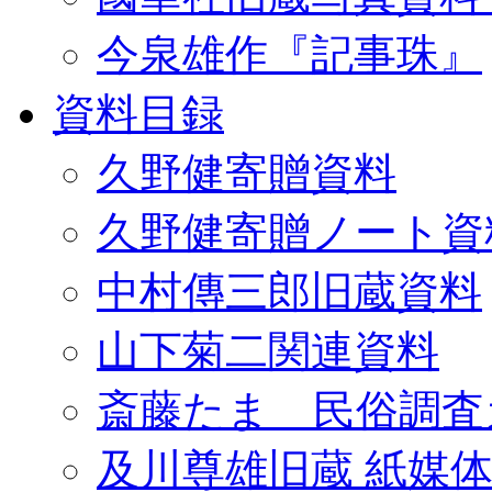
今泉雄作『記事珠』
資料目録
久野健寄贈資料
久野健寄贈ノート資
中村傳三郎旧蔵資料
山下菊二関連資料
斎藤たま 民俗調査
及川尊雄旧蔵 紙媒