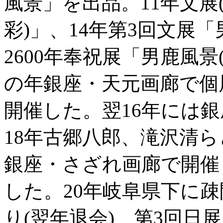
風景」を出品。11年文展
彩)」、14年第3回文展「
2600年奉祝展「男鹿風
の年銀座・天元画廊で個
開催した。翌16年には
18年古郷八郎、滝沢清
銀座・さざれ画廊で開催
した。20年岐阜県下に疎
り(翌年退会)、第3回日