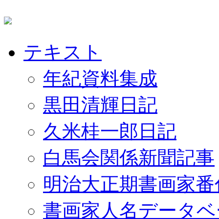
テキスト
年紀資料集成
黒田清輝日記
久米桂一郎日記
白馬会関係新聞記事
明治大正期書画家番
書画家人名データベ