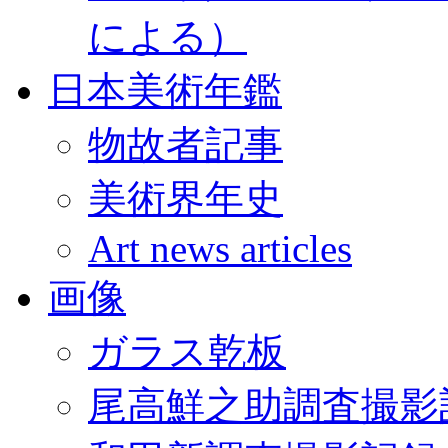
による）
日本美術年鑑
物故者記事
美術界年史
Art news articles
画像
ガラス乾板
尾高鮮之助調査撮影