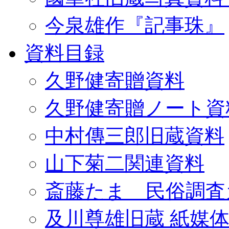
今泉雄作『記事珠』
資料目録
久野健寄贈資料
久野健寄贈ノート資
中村傳三郎旧蔵資料
山下菊二関連資料
斎藤たま 民俗調査
及川尊雄旧蔵 紙媒