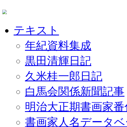
テキスト
年紀資料集成
黒田清輝日記
久米桂一郎日記
白馬会関係新聞記事
明治大正期書画家番
書画家人名データベ