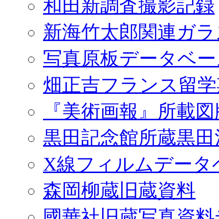
和田新調査撮影記録
新海竹太郎関連ガラ
写真原板データベー
畑正吉フランス留学
『美術画報』所載図
黒田記念館所蔵黒田
X線フィルムデータ
森岡柳蔵旧蔵資料
國華社旧蔵写真資料