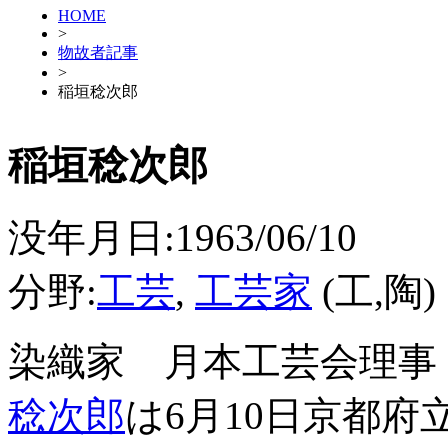
HOME
>
物故者記事
>
稲垣稔次郎
稲垣稔次郎
没年月日:1963/06/10
分野:
工芸
,
工芸家
(工,陶)
染織家 月本工芸会理事
稔次郎
は6月10日京都