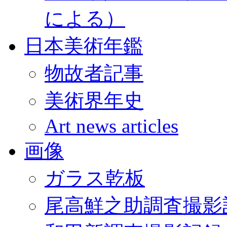
による）
日本美術年鑑
物故者記事
美術界年史
Art news articles
画像
ガラス乾板
尾高鮮之助調査撮影