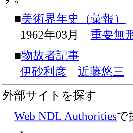
■
美術界年史（彙報）
1962年03月
重要無
■
物故者記事
伊砂利彦
近藤悠三
外部サイトを探す
Web NDL Authorities
で