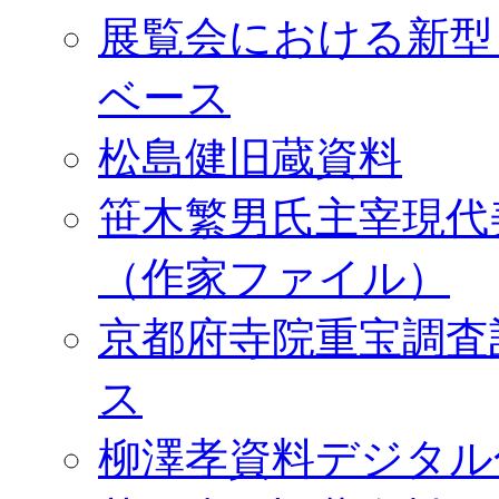
展覧会における新型
ベース
松島健旧蔵資料
笹木繁男氏主宰現代
（作家ファイル）
京都府寺院重宝調査
ス
柳澤孝資料デジタル