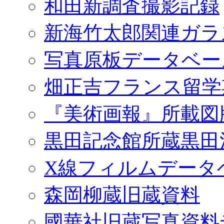
和田新調査撮影記録
新海竹太郎関連ガラ
写真原板データベー
畑正吉フランス留学
『美術画報』所載図
黒田記念館所蔵黒田
X線フィルムデータ
森岡柳蔵旧蔵資料
國華社旧蔵写真資料