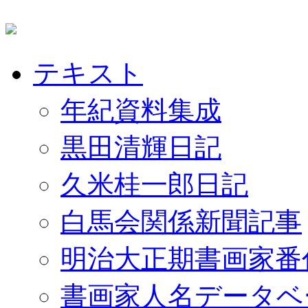
テキスト
年紀資料集成
黒田清輝日記
久米桂一郎日記
白馬会関係新聞記事
明治大正期書画家番
書画家人名データベ