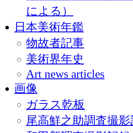
による）
日本美術年鑑
物故者記事
美術界年史
Art news articles
画像
ガラス乾板
尾高鮮之助調査撮影