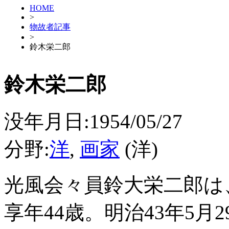
HOME
>
物故者記事
>
鈴木栄二郎
鈴木栄二郎
没年月日:1954/05/27
分野:
洋
,
画家
(洋)
光風会々員鈴大栄二郎は
享年44歳。明治43年5