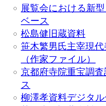
展覧会における新型
ベース
松島健旧蔵資料
笹木繁男氏主宰現代
（作家ファイル）
京都府寺院重宝調査
ス
柳澤孝資料デジタル