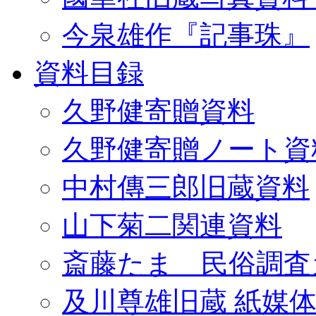
今泉雄作『記事珠』
資料目録
久野健寄贈資料
久野健寄贈ノート資
中村傳三郎旧蔵資料
山下菊二関連資料
斎藤たま 民俗調査
及川尊雄旧蔵 紙媒