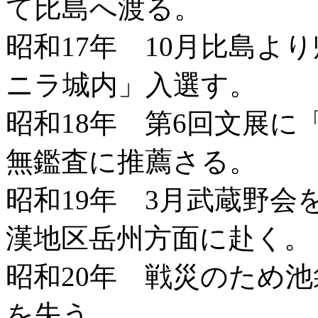
て比島へ渡る。
昭和17年 10月比島よ
ニラ城内」入選す。
昭和18年 第6回文展
無鑑査に推薦さる。
昭和19年 3月武蔵野会
漢地区岳州方面に赴く。
昭和20年 戦災のため
を失う。