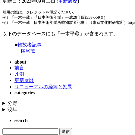
更新日：2023年09月13日 (
更新履歴
)
引用の際は、クレジットを明記ください。
例）「一木平蔵」『日本美術年鑑』平成28年版(558-559頁)
例）「一木平蔵 日本美術年鑑所載物故者記事」（東京文化財研究所）https://www.tobunke
以下のデータベースにも「一木平蔵」が含まれます。
■
物故者記事
横尾茂
about
前言
凡例
更新履歴
リニューアルの経緯と効果
categories
分野
没年
search