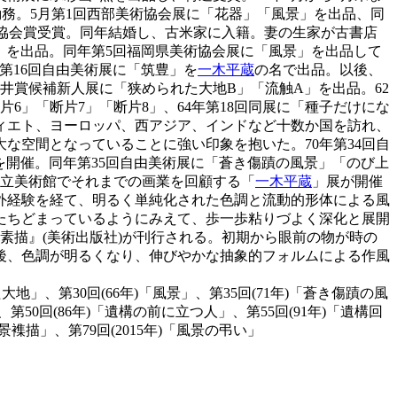
勤務。5月第1回西部美術協会展に「花器」「風景」を出品、同
西部協会賞受賞。同年結婚し、古米家に入籍。妻の生家が古書店
」を出品。同年第5回福岡県美術協会展に「風景」を出品して
年第16回自由美術展に「筑豊」を
一木平蔵
の名で出品。以後、
安井賞候補新人展に「狭められた大地B」「流触A」を出品。62
片6」「断片7」「断片8」、64年第18回同展に「種子だけにな
ヴィエト、ヨーロッパ、西アジア、インドなど十数か国を訪れ、
な空間となっていることに強い印象を抱いた。70年第34回自
を開催。同年第35回自由美術展に「蒼き傷蹟の風景」「のび上
市立美術館でそれまでの画業を回顧する「
一木平蔵
」展が開催
海外経験を経て、明るく単純化された色調と流動的形体による風
たちどまっているようにみえて、歩一歩粘りづよく深化と展開
素描』(美術出版社)が刊行される。初期から眼前の物が時の
後、色調が明るくなり、伸びやかな抽象的フォルムによる作風
大地」、第30回(66年)「風景」、第35回(71年)「蒼き傷蹟の風
50回(86年)「遺構の前に立つ人」、第55回(91年)「遺構回
景襍描」、第79回(2015年)「風景の弔い」