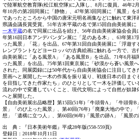
で陸軍航空教育隊(松江航空隊)に入隊し、8月に復員。46年
年10月の第2回同展に「静物」、47年第3回同展に「風景」
であったところから中国の唐宋元明名画集などに触れて東洋画
県議会議長賞受賞。51年古米平蔵の名で第15回自由美術展に
一木平蔵
の名で同展に出品を続け、56年自由美術家協会会員に
年第16回日本アンデパンダン展に「足のある木」、63年第17
った風景」「花」を出品。67年第31回自由美術展に「浮遊
レンブラントなどヨーロッパの古典絵画に触れる一方で、古代
由美術展に「ある風景A」「ある風景B」を出品。71年6月福
った風景」を出品。75年第1回東京展に「砂漠から蒼い風景
された。同展図録には50年代から自由美術協会に注目してき
景画へと展開した一木の作風を振り返り、戦後日本の目まぐ
を目指してきた作家たち」のひとりとして一木を評価している。
流れの中で変遷していくこと、現代文明によって自然が奴隷
へと展開した。
【自由美術展出品略歴】第15回(51年)「牛頭骨A」「牛頭骨B」、
景」「のび上った風景」、第40回(76年)「廃棄大地の中で」「オ
想」「遺構に立つ人」、第60回(96年)「風景の跡A」「風景の跡B
出 典：『日本美術年鑑』平成28年版(558-559頁)
登録日：2018年10月11日