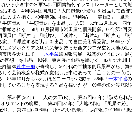
2月頃から小倉市の米軍24師団図書館付イラストレーターとして
を出品する。48年第4回同展に「大門風景(小倉)」を出品して
に興味を抱く。49年第5回同展に「静物A」「静物B」「風景
「牛頭骨A」「牛頭骨B」を出品し、入選。52年12月上京。同
推挙される。58年11月福岡市岩田屋で個展開催。60年第4回
回同展に「断片1」「断片2」「断片3」「断片4」「断片5」「断
する家」「浮遊する断片」を出品して自由美術賞受賞。69年ソ
にメソポタミア文明の栄華を誇った西アジアが空と大地の壮大
岡市博多大丸にて「
一木平蔵
帰国報告展 残闕のバビロン」展
への回想」を出品。以後、東京展に出品を続ける。82年北九州
た評論家
針生一郎
が寄稿し、50年代の半抽象的風景画から、
るしく芸術概念や様式が変化した中にあって「足もとの一点に
85年10月から2ヶ月ほどヨーロッパ旅行。88年『
一木平蔵
の
化していることを表現する作品を描いたが、69年の海外渡航以
第20回(56年)「二人の大工(B)」、第25回(61年)「狭められた
リエントの廃屋」、第45回(81年)「大地の跡」「風景の跡」、第
」、第70回(2006年)「翔べない風景」、第75回(2011年)「風