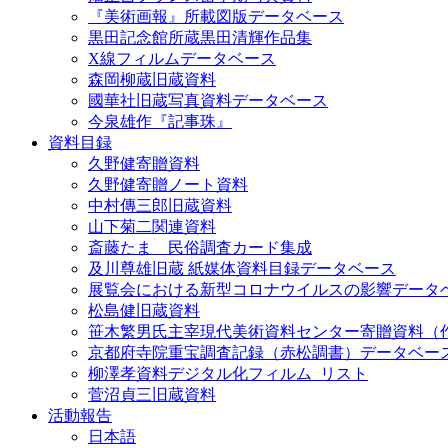
『美術画報』所載図版データベース
黒田記念館所蔵黒田清輝作品集
X線フィルムデータベース
森岡柳蔵旧蔵資料
國華社旧蔵写真資料データベース
今泉雄作『記事珠』
資料目録
久野健寄贈資料
久野健寄贈ノート資料
中村傳三郎旧蔵資料
山下菊二関連資料
斎藤たま 民俗調査カード集成
及川尊雄旧蔵 紙媒体資料目録データベース
展覧会における新型コロナウイルスの影響データ
松島健旧蔵資料
笹木繁男氏主宰現代美術資料センター寄贈資料（
京都府寺院重宝調査記録（赤松調書）データベー
柳澤孝資料デジタル化フィルム_リスト
菅沼貞三旧蔵資料
活動報告
日本語