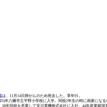
蔵
は、11月14日肺がんのため死去した。享年91。
30(昭和5)年八幡市立平野小学校に入学。同校2年生の時に画家
8年同校を卒業して安川電機株式会社に入社。44年産業報国美