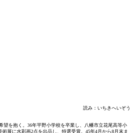
読み：いちきへいぞう
になる希望を抱く。36年平野小学校を卒業し、八幡市立花尾高等小
術展に水彩画2点を出品し、特選受賞。45年4月から8月末ま