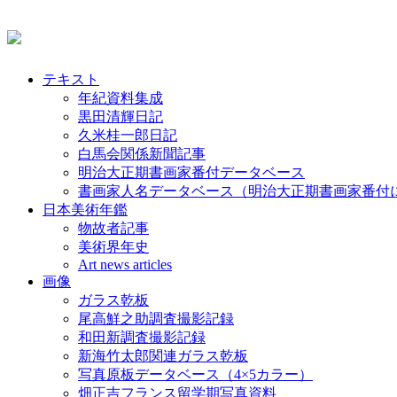
テキスト
年紀資料集成
黒田清輝日記
久米桂一郎日記
白馬会関係新聞記事
明治大正期書画家番付データベース
書画家人名データベース（明治大正期書画家番付
日本美術年鑑
物故者記事
美術界年史
Art news articles
画像
ガラス乾板
尾高鮮之助調査撮影記録
和田新調査撮影記録
新海竹太郎関連ガラス乾板
写真原板データベース（4×5カラー）
畑正吉フランス留学期写真資料