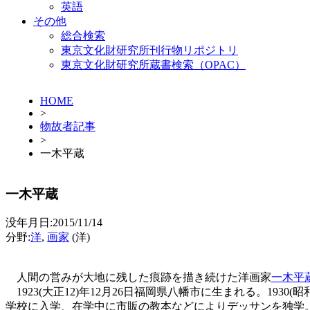
英語
その他
総合検索
東京文化財研究所刊行物リポジトリ
東京文化財研究所蔵書検索（OPAC）
HOME
>
物故者記事
>
一木平蔵
一木平蔵
没年月日:2015/11/14
分野:
洋
,
画家
(洋)
人間の営みが大地に残した痕跡を描き続けた洋画家
一木平
1923(大正12)年12月26日福岡県八幡市に生まれる。19
学校に入学、在学中に市販の教本などによりデッサンを独学。3