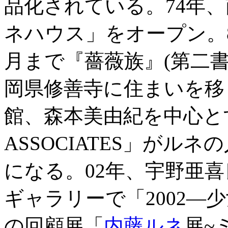
品化されている。74年
ネハウス」をオープン。84年
月まで『薔薇族』(第二書
岡県修善寺に住まいを移
館、森本美由紀を中心とす
ASSOCIATES」がル
になる。02年、宇野亜
ギャラリーで「2002―
の回顧展「
内藤ルネ
展~