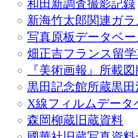
和田新調査撮影記録
新海竹太郎関連ガラ
写真原板データベー
畑正吉フランス留学
『美術画報』所載図
黒田記念館所蔵黒田
X線フィルムデータ
森岡柳蔵旧蔵資料
國華社旧蔵写真資料