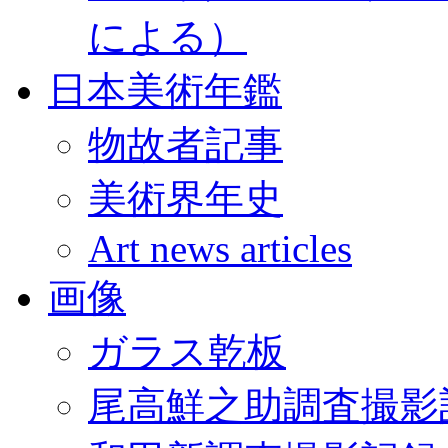
による）
日本美術年鑑
物故者記事
美術界年史
Art news articles
画像
ガラス乾板
尾高鮮之助調査撮影