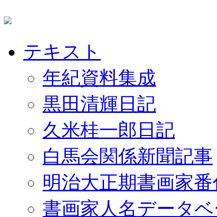
テキスト
年紀資料集成
黒田清輝日記
久米桂一郎日記
白馬会関係新聞記事
明治大正期書画家番
書画家人名データベ