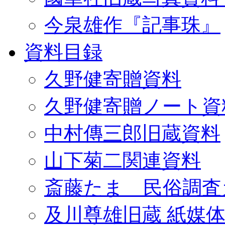
今泉雄作『記事珠』
資料目録
久野健寄贈資料
久野健寄贈ノート資
中村傳三郎旧蔵資料
山下菊二関連資料
斎藤たま 民俗調査
及川尊雄旧蔵 紙媒