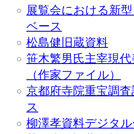
展覧会における新型
ベース
松島健旧蔵資料
笹木繁男氏主宰現代
（作家ファイル）
京都府寺院重宝調査
ス
柳澤孝資料デジタル