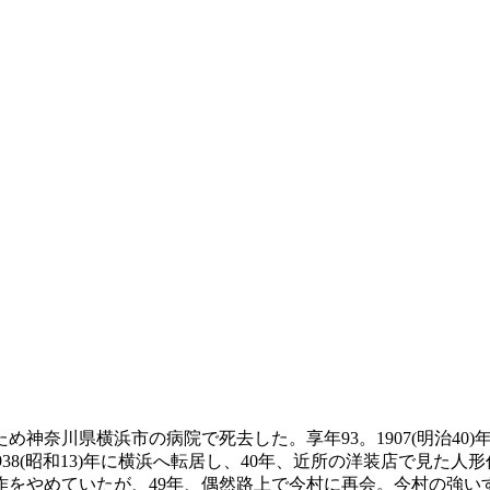
のため神奈川県横浜市の病院で死去した。享年93。1907(明治40
。1938(昭和13)年に横浜へ転居し、40年、近所の洋装店で見
をやめていたが、49年、偶然路上で今村に再会。今村の強い