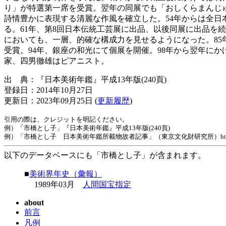
り」が特選第一席を受賞。翌年の同展でも「おしくらまんじ
詩情豊かに表現する清麗な作風を確立した。54年からは全
る。61年、第8回日本伝統工芸展に出品、以後同展に出品を
においても、一層、的確な構成力を見せるようになった。85年
受賞。94年、銀座の和光にて個展を開催。98年から翌年に
家、四男徹雄はピアニスト。
出 典：『日本美術年鑑』平成13年版(240頁)
登録日：2014年10月27日
更新日：2023年09月25日 (
更新履歴
)
引用の際は、クレジットを明記ください。
例）「市橋とし子」『日本美術年鑑』平成13年版(240頁)
例）「市橋とし子 日本美術年鑑所載物故者記事」（東京文化財研究所）https://www.tobunk
以下のデータベースにも「市橋とし子」が含まれます。
■
美術界年史（彙報）
1989年03月
人間国宝指定
about
前言
凡例