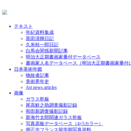
テキスト
年紀資料集成
黒田清輝日記
久米桂一郎日記
白馬会関係新聞記事
明治大正期書画家番付データベース
書画家人名データベース（明治大正期書画家番付
日本美術年鑑
物故者記事
美術界年史
Art news articles
画像
ガラス乾板
尾高鮮之助調査撮影記録
和田新調査撮影記録
新海竹太郎関連ガラス乾板
写真原板データベース（4×5カラー）
畑正吉フランス留学期写真資料