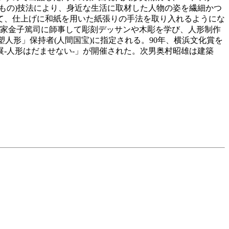
もの)技法により、身近な生活に取材した人物の姿を繊細かつ
て、仕上げに和紙を用いた紙張りの手法を取り入れるようにな
刻家金子篤司に師事して彫刻デッサンや木彫を学び、人形制作
塑人形」保持者(人間国宝)に指定される。90年、横浜文化賞を
展-人形はだませない-」が開催された。次男奥村昭雄は建築