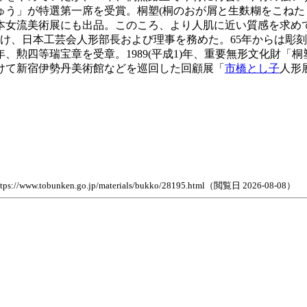
ゅう」が特選第一席を受賞。桐塑(桐のおが屑と生麩糊をこねた
日本女流美術展にも出品。このころ、より人肌に近い質感を求め
続け、日本工芸会人形部長および理事を務めた。65年からは彫
、勲四等瑞宝章を受章。1989(平成1)年、重要無形文化財「桐
かけて新宿伊勢丹美術館などを巡回した回顧展「
市橋とし子
人形
en.go.jp/materials/bukko/28195.html（閲覧日 2026-08-08）