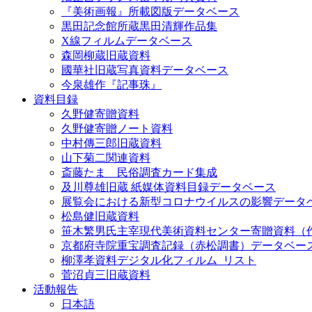
『美術画報』所載図版データベース
黒田記念館所蔵黒田清輝作品集
X線フィルムデータベース
森岡柳蔵旧蔵資料
國華社旧蔵写真資料データベース
今泉雄作『記事珠』
資料目録
久野健寄贈資料
久野健寄贈ノート資料
中村傳三郎旧蔵資料
山下菊二関連資料
斎藤たま 民俗調査カード集成
及川尊雄旧蔵 紙媒体資料目録データベース
展覧会における新型コロナウイルスの影響データ
松島健旧蔵資料
笹木繁男氏主宰現代美術資料センター寄贈資料（
京都府寺院重宝調査記録（赤松調書）データベー
柳澤孝資料デジタル化フィルム_リスト
菅沼貞三旧蔵資料
活動報告
日本語