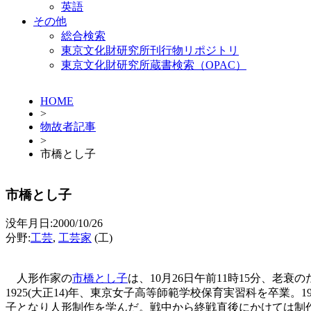
英語
その他
総合検索
東京文化財研究所刊行物リポジトリ
東京文化財研究所蔵書検索（OPAC）
HOME
>
物故者記事
>
市橋とし子
市橋とし子
没年月日:2000/10/26
分野:
工芸
,
工芸家
(工)
人形作家の
市橋とし子
は、10月26日午前11時15分、老衰
1925(大正14)年、東京女子高等師範学校保育実習科を卒業
子となり人形制作を学んだ。戦中から終戦直後にかけては制作