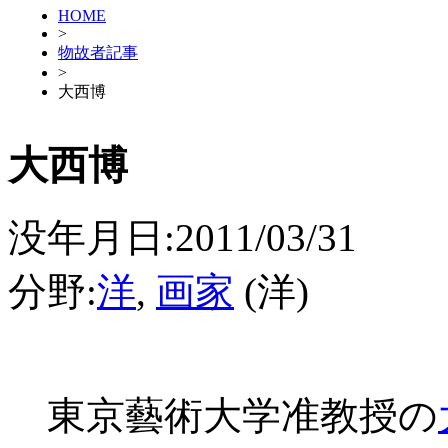
HOME
>
物故者記事
>
大西博
大西博
没年月日:2011/03/31
分野:
洋
,
画家
(洋)
東京藝術大学准教授の