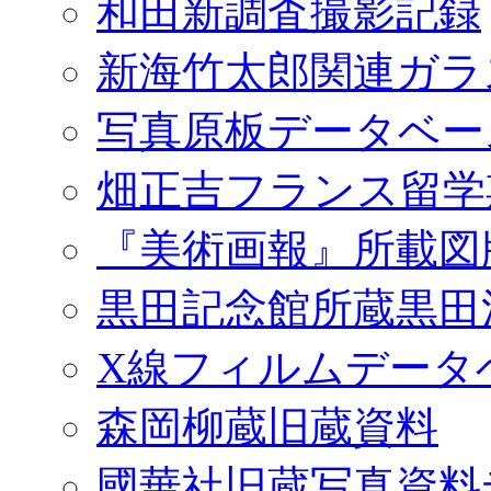
和田新調査撮影記録
新海竹太郎関連ガラ
写真原板データベー
畑正吉フランス留学
『美術画報』所載図
黒田記念館所蔵黒田
X線フィルムデータ
森岡柳蔵旧蔵資料
國華社旧蔵写真資料