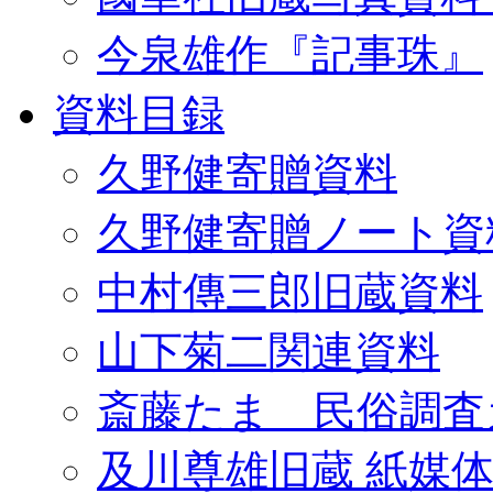
今泉雄作『記事珠』
資料目録
久野健寄贈資料
久野健寄贈ノート資
中村傳三郎旧蔵資料
山下菊二関連資料
斎藤たま 民俗調査
及川尊雄旧蔵 紙媒