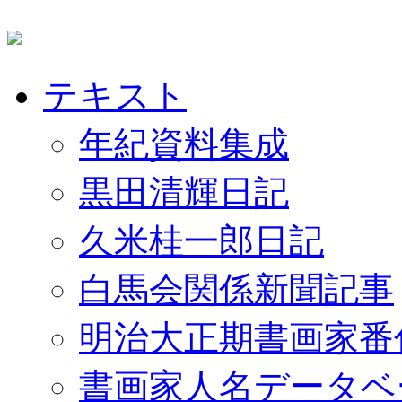
テキスト
年紀資料集成
黒田清輝日記
久米桂一郎日記
白馬会関係新聞記事
明治大正期書画家番
書画家人名データベ