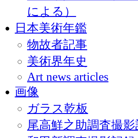
による）
日本美術年鑑
物故者記事
美術界年史
Art news articles
画像
ガラス乾板
尾高鮮之助調査撮影