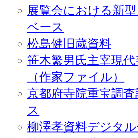
展覧会における新型
ベース
松島健旧蔵資料
笹木繁男氏主宰現代
（作家ファイル）
京都府寺院重宝調査
ス
柳澤孝資料デジタル