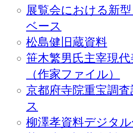
展覧会における新型
ベース
松島健旧蔵資料
笹木繁男氏主宰現代
（作家ファイル）
京都府寺院重宝調査
ス
柳澤孝資料デジタル