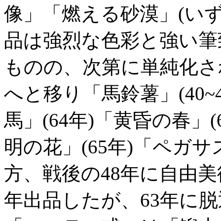
像」「燃える砂漠」(いず
品は強烈な色彩と強い筆
ものの、次第に単純化さ
へと移り「馬鈴薯」(40~4
馬」(64年)「黄昏の春」(
明の花」(65年)「ペガサ
方、戦後の48年に自由
年出品したが、63年に