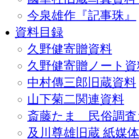
今泉雄作『記事珠』
資料目録
久野健寄贈資料
久野健寄贈ノート資
中村傳三郎旧蔵資料
山下菊二関連資料
斎藤たま 民俗調査
及川尊雄旧蔵 紙媒