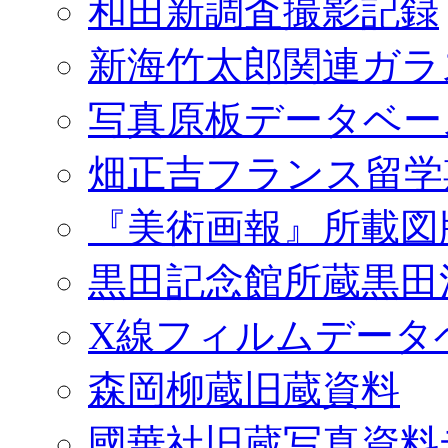
和田新調査撮影記録
新海竹太郎関連ガラ
写真原板データベー
畑正吉フランス留学
『美術画報』所載図
黒田記念館所蔵黒田
X線フィルムデータ
森岡柳蔵旧蔵資料
國華社旧蔵写真資料