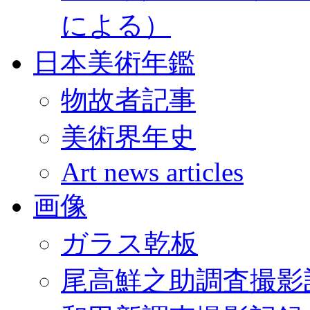
による）
日本美術年鑑
物故者記事
美術界年史
Art news articles
画像
ガラス乾板
尾高鮮之助調査撮影