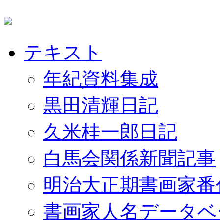
テキスト
年紀資料集成
黒田清輝日記
久米桂一郎日記
白馬会関係新聞記事
明治大正期書画家番
書画家人名データベ