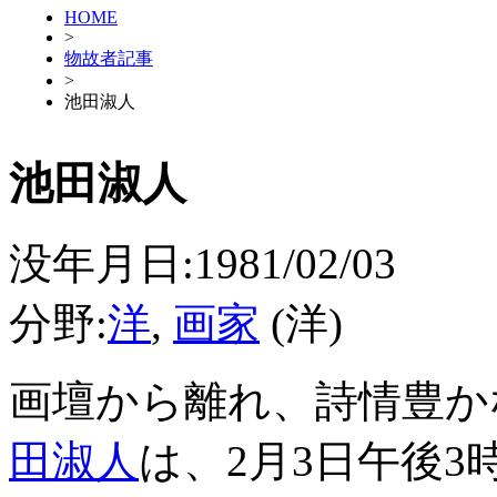
HOME
>
物故者記事
>
池田淑人
池田淑人
没年月日:1981/02/03
分野:
洋
,
画家
(洋)
画壇から離れ、詩情豊か
田淑人
は、2月3日午後3