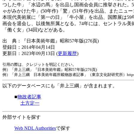
つした牛」「水辺の馬」を出品し国画会会員に推挙された。5
ゃがみかけた牛」(50年作)「驚」(51年作)を出品、またニ
本現代美術展に「第一の日」「牛小屋」を出品、国際展は59
画会を退会し、以後無所属となる。74年には、セントラル美術館
「働く女」(34回)などがある。
出 典：『日本美術年鑑』昭和57年版(276頁)
登録日：2014年04月14日
更新日：2023年09月13日 (
更新履歴
)
引用の際は、クレジットを明記ください。
例）「井上三綱」『日本美術年鑑』昭和57年版(276頁)
例）「井上三綱 日本美術年鑑所載物故者記事」（東京文化財研究所）https://www.tobunke
以下のデータベースにも「井上三綱」が含まれます。
■
物故者記事
土方定一
外部サイトを探す
Web NDL Authorities
で探す