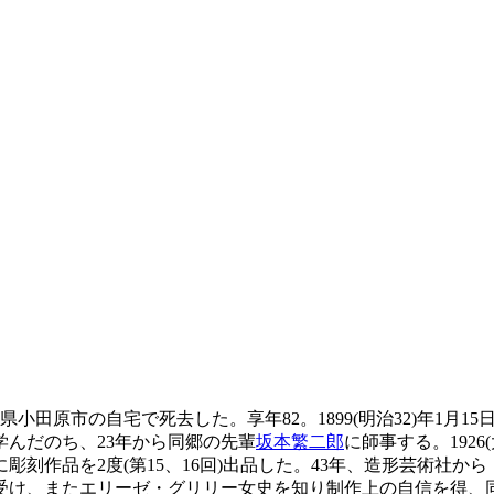
県小田原市の自宅で死去した。享年82。1899(明治32)年1月1
んだのち、23年から同郷の先輩
坂本繁二郎
に師事する。192
彫刻作品を2度(第15、16回)出品した。43年、造形芸術社か
受け、またエリーゼ・グリリー女史を知り制作上の自信を得、同