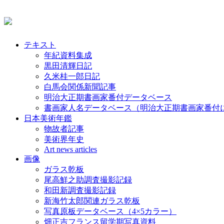
テキスト
年紀資料集成
黒田清輝日記
久米桂一郎日記
白馬会関係新聞記事
明治大正期書画家番付データベース
書画家人名データベース（明治大正期書画家番付
日本美術年鑑
物故者記事
美術界年史
Art news articles
画像
ガラス乾板
尾高鮮之助調査撮影記録
和田新調査撮影記録
新海竹太郎関連ガラス乾板
写真原板データベース（4×5カラー）
畑正吉フランス留学期写真資料