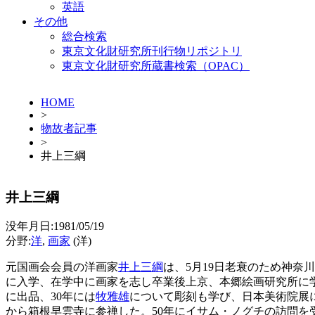
英語
その他
総合検索
東京文化財研究所刊行物リポジトリ
東京文化財研究所蔵書検索（OPAC）
HOME
>
物故者記事
>
井上三綱
井上三綱
没年月日:1981/05/19
分野:
洋
,
画家
(洋)
元国画会会員の洋画家
井上三綱
は、5月19日老衰のため神奈川
に入学、在学中に画家を志し卒業後上京、本郷絵画研究所に学
に出品、30年には
牧雅雄
について彫刻も学び、日本美術院展に
から箱根早雲寺に参禅した。50年にイサム・ノグチの訪問を