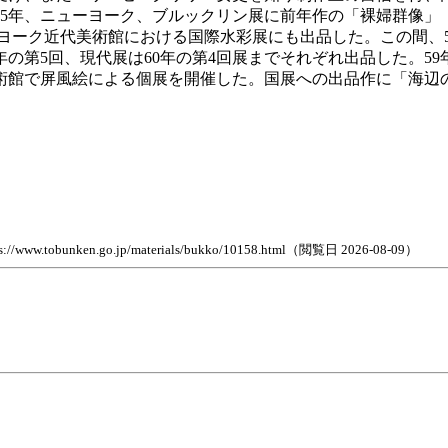
5年、ニューヨーク、ブルックリン展に前年作の「裸婦群像」
ューヨーク近代美術館における国際水彩展にも出品した。この間、5
年の第5回、現代展は60年の第4回展までそれぞれ出品した。
で屏風絵による個展を開催した。国展への出品作に「海辺の牛」(
n.go.jp/materials/bukko/10158.html（閲覧日 2026-08-09）