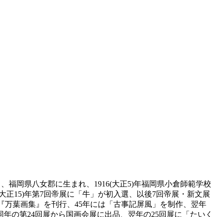
5日、福岡県八女郡に生まれ、1916(大正5)年福岡県小倉師範学校
6(大正15)年第7回帝展に「牛」が初入選、以後7回帝展・新文展
ら『万葉画集』を刊行、45年には「古事記屏風」を制作、翌年
年の第24回展から国画会展に出品、翌年の25回展に「たいく