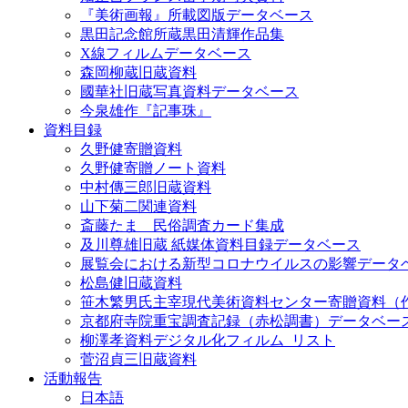
『美術画報』所載図版データベース
黒田記念館所蔵黒田清輝作品集
X線フィルムデータベース
森岡柳蔵旧蔵資料
國華社旧蔵写真資料データベース
今泉雄作『記事珠』
資料目録
久野健寄贈資料
久野健寄贈ノート資料
中村傳三郎旧蔵資料
山下菊二関連資料
斎藤たま 民俗調査カード集成
及川尊雄旧蔵 紙媒体資料目録データベース
展覧会における新型コロナウイルスの影響データ
松島健旧蔵資料
笹木繁男氏主宰現代美術資料センター寄贈資料（
京都府寺院重宝調査記録（赤松調書）データベー
柳澤孝資料デジタル化フィルム_リスト
菅沼貞三旧蔵資料
活動報告
日本語