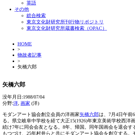
英語
その他
総合検索
東京文化財研究所刊行物リポジトリ
東京文化財研究所蔵書検索（OPAC）
HOME
>
物故者記事
>
矢橋六郎
矢橋六郎
没年月日:1988/07/04
分野:
洋
,
画家
(洋)
モダンアート協会創立会員の洋画家
矢橋六郎
は、7月4日午前
る。県立岐阜中学校を経て大正15(1926)年東京美術学校西洋画
続け7年に同会会友となる。8年、帰国。同年国画会を退会する
もつづけ、25年村井らと共にモダンアート協会を創立する。モ