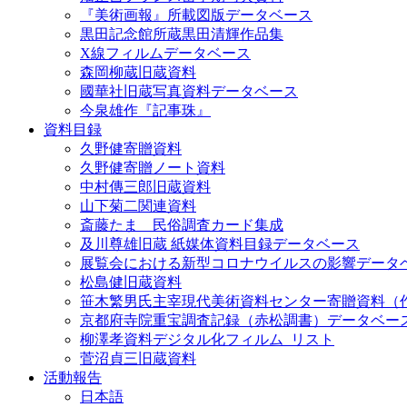
『美術画報』所載図版データベース
黒田記念館所蔵黒田清輝作品集
X線フィルムデータベース
森岡柳蔵旧蔵資料
國華社旧蔵写真資料データベース
今泉雄作『記事珠』
資料目録
久野健寄贈資料
久野健寄贈ノート資料
中村傳三郎旧蔵資料
山下菊二関連資料
斎藤たま 民俗調査カード集成
及川尊雄旧蔵 紙媒体資料目録データベース
展覧会における新型コロナウイルスの影響データ
松島健旧蔵資料
笹木繁男氏主宰現代美術資料センター寄贈資料（
京都府寺院重宝調査記録（赤松調書）データベー
柳澤孝資料デジタル化フィルム_リスト
菅沼貞三旧蔵資料
活動報告
日本語