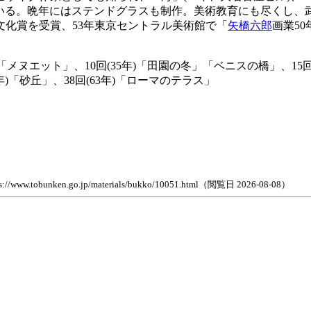
ている。晩年にはステンドグラスも制作。美術教育にも尽くし、
文化賞を受賞、53年東京セントラル美術館で「
矢橋六郎
画業5
ヌエット」、10回(35年)「田園の冬」「ベニスの橋」、15回(40
年)「砂丘」、38回(63年)「ローマのテラス」
n.go.jp/materials/bukko/10051.html（閲覧日 2026-08-08）