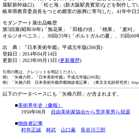
屋駅新幹線口)、「松と海」(新大阪駅貴賓室)などを制作し
岐阜県教育委員長をつとめ郷里の振興に寄与した。41年中日
モダンアート展出品略歴
第5回展(昭和30年)「無花果」「田植の頃」「桃果」「麦刈」「メ
オルジオベニス」、30回(55年)「ポルトガルの夏」、35回(60
出 典：『日本美術年鑑』平成元年版(266頁)
登録日：2014年04月14日
更新日：2023年09月13日 (
更新履歴
)
引用の際は、クレジットを明記ください。
例）「矢橋六郎」『日本美術年鑑』平成元年版(266頁)
例）「矢橋六郎 日本美術年鑑所載物故者記事」（東京文化財研究所）https://www.tobunke
以下のデータベースにも「矢橋六郎」が含まれます。
■
美術界年史（彙報）
1950年08月
自由美術家協会から荒井竜男ら脱退
■
物故者記事
村井正誠
林武
山口薫
長谷川三郎