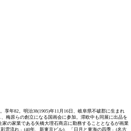
82。明治38(1905)年11月16日、岐阜県不破郡に生まれ
し、梅原らの創立になる国画会に参加。滞欧中も同展に出品を
年生家の家業である矢橋大理石商店に勤務することとなるが画業
彩雲流れ」(40年、新東京ビル)、「日月と東海の四季」(名古