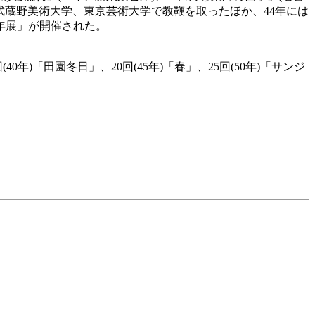
武蔵野美術大学、東京芸術大学で教鞭を取ったほか、44年には
0年展」が開催された。
年)「田園冬日」、20回(45年)「春」、25回(50年)「サンジ