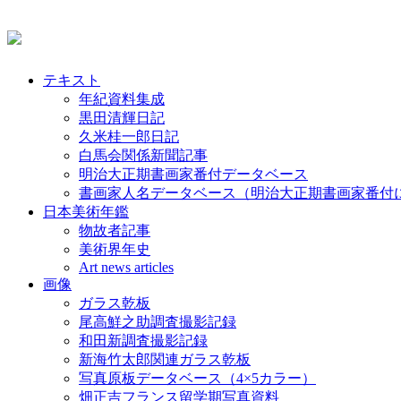
テキスト
年紀資料集成
黒田清輝日記
久米桂一郎日記
白馬会関係新聞記事
明治大正期書画家番付データベース
書画家人名データベース（明治大正期書画家番付
日本美術年鑑
物故者記事
美術界年史
Art news articles
画像
ガラス乾板
尾高鮮之助調査撮影記録
和田新調査撮影記録
新海竹太郎関連ガラス乾板
写真原板データベース（4×5カラー）
畑正吉フランス留学期写真資料