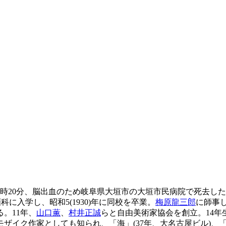
6時20分、脳出血のため岐阜県大垣市の大垣市民病院で死去した。享年
科に入学し、昭和5(1930)年に同校を卒業。
梅原龍三郎
に師事
。11年、
山口薫
、
村井正誠
らと自由美術家協会を創立。14
ザイク作家としても知られ、「海」(37年、大名古屋ビル)、「