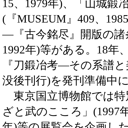
15、1979年)、「山城
(『MUSEUM』409、1
―『古今銘尽』開版の諸条
1992年)等がある。1
『刀鍛冶考―その系譜と美
没後刊行)を発刊準備中
東京国立博物館では特
ざと武のこころ」(1997
年)等の展覧会を企画し