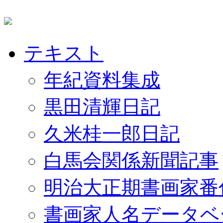
テキスト
年紀資料集成
黒田清輝日記
久米桂一郎日記
白馬会関係新聞記事
明治大正期書画家番
書画家人名データベ