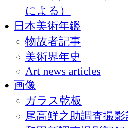
による）
日本美術年鑑
物故者記事
美術界年史
Art news articles
画像
ガラス乾板
尾高鮮之助調査撮影