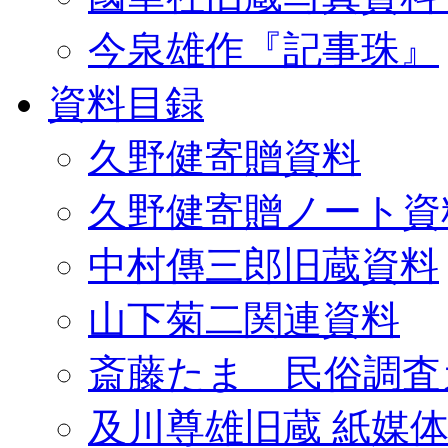
今泉雄作『記事珠』
資料目録
久野健寄贈資料
久野健寄贈ノート資
中村傳三郎旧蔵資料
山下菊二関連資料
斎藤たま 民俗調査
及川尊雄旧蔵 紙媒