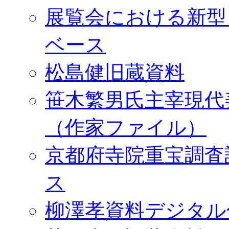
展覧会における新型
ベース
松島健旧蔵資料
笹木繁男氏主宰現代
（作家ファイル）
京都府寺院重宝調査
ス
柳澤孝資料デジタル