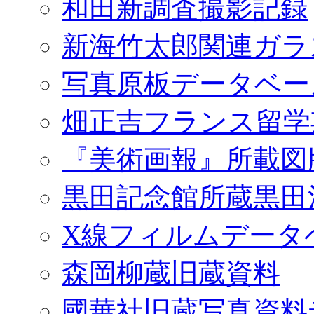
和田新調査撮影記録
新海竹太郎関連ガラ
写真原板データベー
畑正吉フランス留学
『美術画報』所載図
黒田記念館所蔵黒田
X線フィルムデータ
森岡柳蔵旧蔵資料
國華社旧蔵写真資料