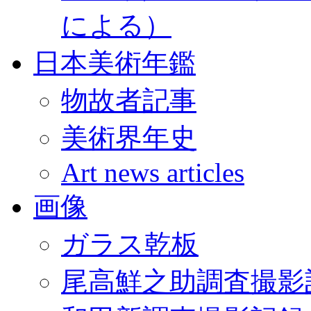
による）
日本美術年鑑
物故者記事
美術界年史
Art news articles
画像
ガラス乾板
尾高鮮之助調査撮影