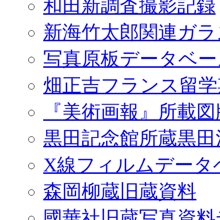
和田新調査撮影記録
新海竹太郎関連ガラ
写真原板データベー
畑正吉フランス留学
『美術画報』所載図
黒田記念館所蔵黒田
X線フィルムデータ
森岡柳蔵旧蔵資料
國華社旧蔵写真資料