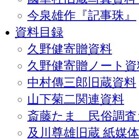
今泉雄作『記事珠』
資料目録
久野健寄贈資料
久野健寄贈ノート資
中村傳三郎旧蔵資料
山下菊二関連資料
斎藤たま 民俗調査
及川尊雄旧蔵 紙媒