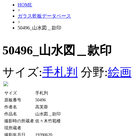
HOME
>
ガラス乾板データベース
>
50496_山水図＿款印
50496_山水図＿款印
サイズ:
手札判
分野:
絵画
サイズ
手札判
原板番号
50496
作者名
高芙蓉
作品名
山水図＿款印
撮影時の所蔵者
佐々木竹苞楼
現所蔵者
撮影年月日
19390620