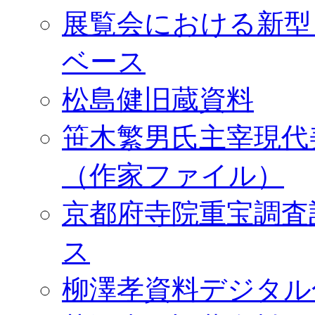
展覧会における新型
ベース
松島健旧蔵資料
笹木繁男氏主宰現代
（作家ファイル）
京都府寺院重宝調査
ス
柳澤孝資料デジタル