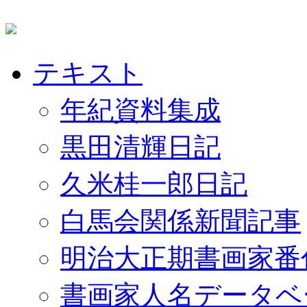
テキスト
年紀資料集成
黒田清輝日記
久米桂一郎日記
白馬会関係新聞記事
明治大正期書画家番
書画家人名データベ