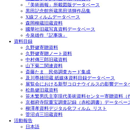
『美術画報』所載図版データベース
黒田記念館所蔵黒田清輝作品集
X線フィルムデータベース
森岡柳蔵旧蔵資料
國華社旧蔵写真資料データベース
今泉雄作『記事珠』
資料目録
久野健寄贈資料
久野健寄贈ノート資料
中村傳三郎旧蔵資料
山下菊二関連資料
斎藤たま 民俗調査カード集成
及川尊雄旧蔵 紙媒体資料目録データベース
展覧会における新型コロナウイルスの影響データ
松島健旧蔵資料
笹木繁男氏主宰現代美術資料センター寄贈資料（
京都府寺院重宝調査記録（赤松調書）データベー
柳澤孝資料デジタル化フィルム_リスト
菅沼貞三旧蔵資料
活動報告
日本語