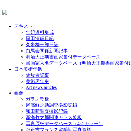
テキスト
年紀資料集成
黒田清輝日記
久米桂一郎日記
白馬会関係新聞記事
明治大正期書画家番付データベース
書画家人名データベース（明治大正期書画家番付
日本美術年鑑
物故者記事
美術界年史
Art news articles
画像
ガラス乾板
尾高鮮之助調査撮影記録
和田新調査撮影記録
新海竹太郎関連ガラス乾板
写真原板データベース（4×5カラー）
畑正吉フランス留学期写真資料