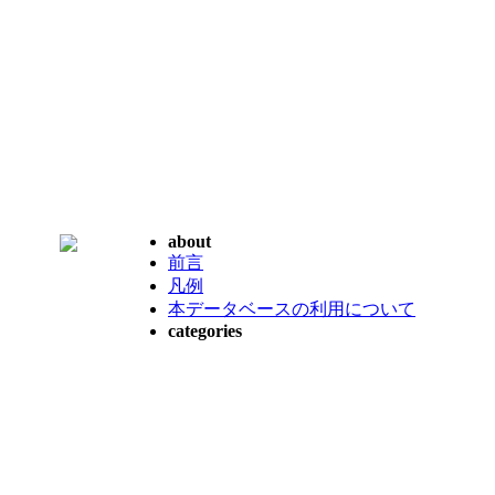
about
前言
凡例
本データベースの利用について
categories