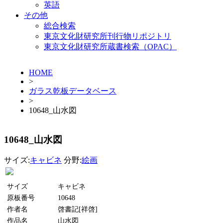
英語
その他
総合検索
東京文化財研究所刊行物リポジトリ
東京文化財研究所蔵書検索（OPAC）
HOME
>
ガラス乾板データベース
>
10648_山水図
10648_山水図
サイズ:
キャビネ
分野:
絵画
サイズ
キャビネ
原板番号
10648
作者名
啓書記[祥啓]
作品名
山水図