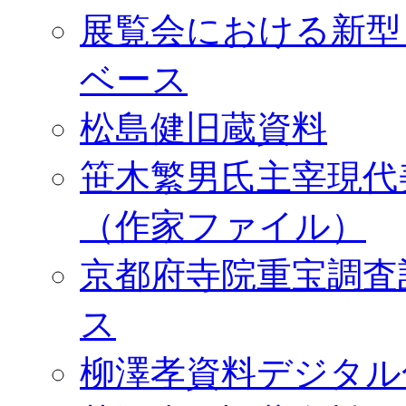
展覧会における新型
ベース
松島健旧蔵資料
笹木繁男氏主宰現代
（作家ファイル）
京都府寺院重宝調査
ス
柳澤孝資料デジタル