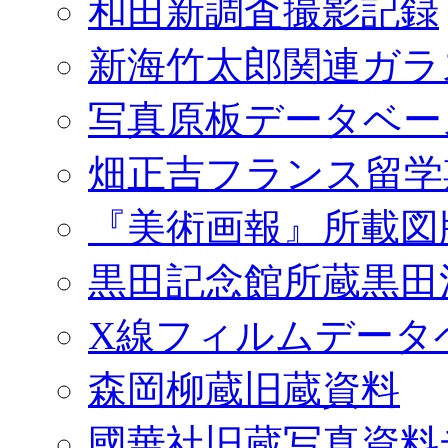
和田新調査撮影記録
新海竹太郎関連ガラ
写真原板データベー
畑正吉フランス留学
『美術画報』所載図
黒田記念館所蔵黒田
X線フィルムデータ
森岡柳蔵旧蔵資料
國華社旧蔵写真資料