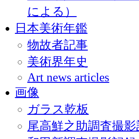
による）
日本美術年鑑
物故者記事
美術界年史
Art news articles
画像
ガラス乾板
尾高鮮之助調査撮影