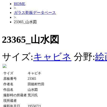
HOME
>
ガラス乾板データベース
>
23365_山水図
23365_山水図
サイズ:
キャビネ
分野:
絵
サイズ
キャビネ
原板番号
23365
作者名
田能村竹田
作品名
山水図
撮影時の所蔵者
荒川氏
現所蔵者
撮影年月日
19550721