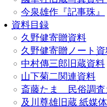
今泉雄作『記事珠』
資料目録
久野健寄贈資料
久野健寄贈ノート資
中村傳三郎旧蔵資料
山下菊二関連資料
斎藤たま 民俗調査
及川尊雄旧蔵 紙媒