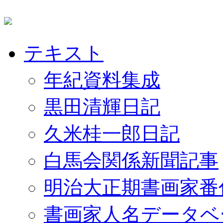
テキスト
年紀資料集成
黒田清輝日記
久米桂一郎日記
白馬会関係新聞記事
明治大正期書画家番
書画家人名データベ