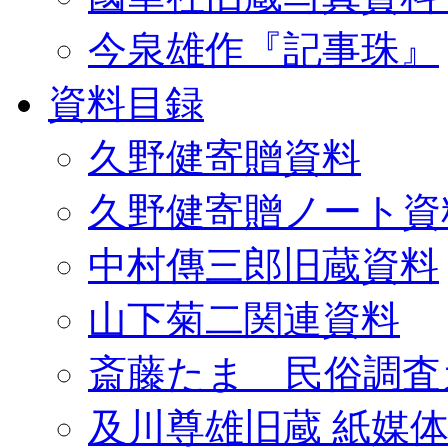
今泉雄作『記事珠』
資料目録
久野健寄贈資料
久野健寄贈ノート資
中村傳三郎旧蔵資料
山下菊二関連資料
斎藤たま 民俗調査
及川尊雄旧蔵 紙媒