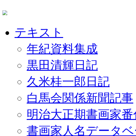
テキスト
年紀資料集成
黒田清輝日記
久米桂一郎日記
白馬会関係新聞記事
明治大正期書画家番
書画家人名データベ