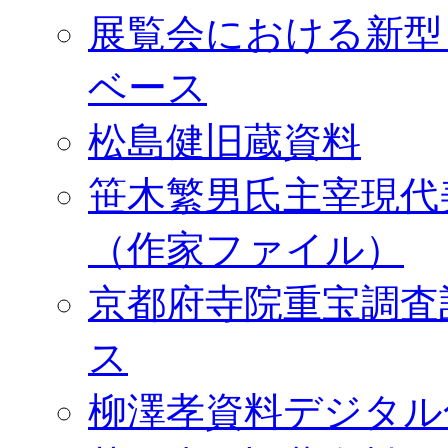
展覧会における新型
ベース
松島健旧蔵資料
笹木繁男氏主宰現代
（作家ファイル）
京都府寺院重宝調査
ス
柳澤孝資料デジタル