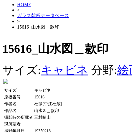
HOME
>
ガラス乾板データベース
>
15616_山水図＿款印
15616_山水図＿款印
サイズ:
キャビネ
分野:
絵
サイズ
キャビネ
原板番号
15616
作者名
杜徴[中江杜澂]
作品名
山水図＿款印
撮影時の所蔵者
三村晴山
現所蔵者
撮影年月日
19350218