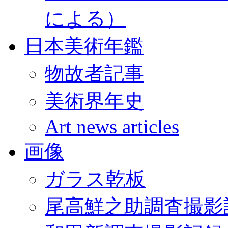
による）
日本美術年鑑
物故者記事
美術界年史
Art news articles
画像
ガラス乾板
尾高鮮之助調査撮影