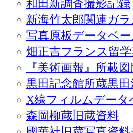
和田新調査撮影記録
新海竹太郎関連ガラ
写真原板データベー
畑正吉フランス留学
『美術画報』所載図
黒田記念館所蔵黒田
X線フィルムデータ
森岡柳蔵旧蔵資料
國華社旧蔵写真資料